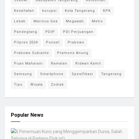
Jokowi
Kabupaten Tangerang
Kelebihan
Kesehatan
korupsi
Kota Tangerang
KPK
Lebak
Marinus Gea
Megawati
Metro
Pandeglang
PDIP
PDI Perjuangan
Pilpres 2024
Ponsel
Prabowo
Prabowo Subianto
Pramono Anung
Puan Maharani
Ramalan
Ridwan Kamil
Samsung
Smartphone
Spesifikasi
Tangerang
Tips
Wisata
Zodiak
Popular News