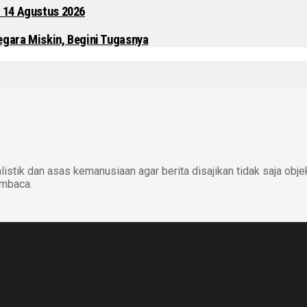
 14 Agustus 2026
egara Miskin, Begini Tugasnya
istik dan asas kemanusiaan agar berita disajikan tidak saja obje
embaca.