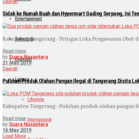
Daerah
Sidak ke Rumah Buah dan Hypermart Gading Serpong, Ini T
Entertainment
Kabupaten Tangerang - Petugas Loka Pengawasan Obat d
Teknologi
Read more
by
Suara Nusantara
Otomotif
21 May 2019
Daerah
Lainnya
Puluhan Produk Olahan Pangan Ilegal di Tangerang Disita L
Lifestyle
Kabupaten Tangerang - Puluhan produk olahan pangan ile
Read more
Internasional
by
Suara Nusantara
16 May 2019
Load More