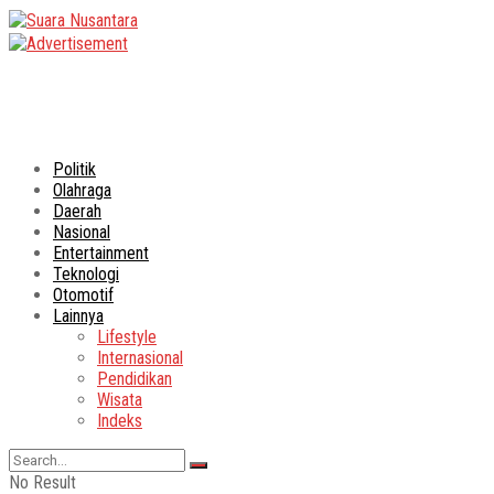
Politik
Olahraga
Daerah
Nasional
Entertainment
Teknologi
Otomotif
Lainnya
Lifestyle
Internasional
Pendidikan
Wisata
Indeks
No Result