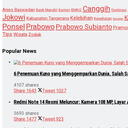
Canggih
Anies Baswedan
Bank Mandiri
Destinasi
Banten
BMKG
Jokowi
K
Kelebihan
Kabupaten Tangerang
Kesehatan
korupsi
Ponsel
Prabowo
Prabowo Subianto
Pramo
Tips
Wisata
Zodiak
Popular News
6 Penemuan Kuno yang Menggemparkan Dunia, Salah S
4107 shares
Share
1643
Tweet
1027
Redmi Note 14 Resmi Meluncur: Kamera 108 MP, Layar
3693 shares
Share
1477
Tweet
923