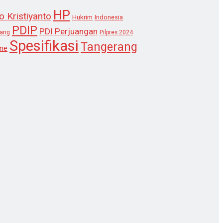
HP
o Kristiyanto
Hukrim
Indonesia
PDIP
PDI Perjuangan
lang
Pilpres 2024
Spesifikasi
Tangerang
ne