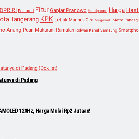
Fitur
Harga
Hast
DPR RI
Ganjar Pranowo
Featured
Handphone
KPK
ota Tangerang
Lebak
Marinus Gea
Metro
Megawati
Pandeg
no Anung
Puan Maharani
Ramalan
Smartpho
Samsung
Ridwan Kamil
atunya di Padang
 AMOLED 120Hz, Harga Mulai Rp2 Jutaan!