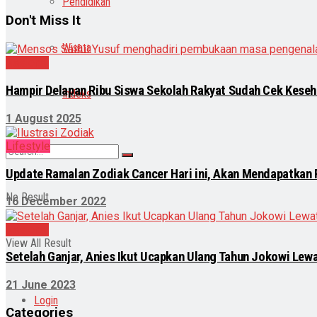
Pendidikan
Don't Miss It
Wisata
Nasional
Hampir Delapan Ribu Siswa Sekolah Rakyat Sudah Cek Kese
Indeks
1 August 2025
Lifestyle
Update Ramalan Zodiak Cancer Hari ini, Akan Mendapatkan 
No Result
16 December 2022
Nasional
View All Result
Setelah Ganjar, Anies Ikut Ucapkan Ulang Tahun Jokowi Lewa
21 June 2023
Login
Categories