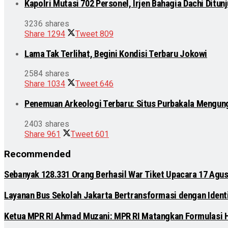
Kapolri Mutasi 702 Personel, Irjen Bahagia Dachi Ditu
3236 shares
Share
1294
Tweet
809
Lama Tak Terlihat, Begini Kondisi Terbaru Jokowi
2584 shares
Share
1034
Tweet
646
Penemuan Arkeologi Terbaru: Situs Purbakala Mengun
2403 shares
Share
961
Tweet
601
Recommended
Sebanyak 128.331 Orang Berhasil War Tiket Upacara 17 Agus
Layanan Bus Sekolah Jakarta Bertransformasi dengan Identit
Ketua MPR RI Ahmad Muzani: MPR RI Matangkan Formulasi