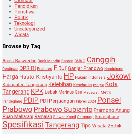
Otomotif
Pendidikan
Peristiwa
Politik
Teknologi
Uncategorized
Wisata
Browse by Tag
Canggih
Anies Baswedan
Bank Mandiri
Banten
BMKG
Fitur
DPR RI
Ganjar Pranowo
Destinasi
Featured
Handphone
HP
Jokowi
Harga
Hasto Kristiyanto
Hukrim
Indonesia
Kota
Kelebihan
Kabupaten Tangerang
Kesehatan
korupsi
KPK
Tangerang
Lebak
Marinus Gea
Metro
Megawati
Ponsel
PDIP
PDI Perjuangan
Pandeglang
Pilpres 2024
Prabowo
Prabowo Subianto
Pramono Anung
Puan Maharani
Ramalan
Smartphone
Samsung
Ridwan Kamil
Spesifikasi
Tangerang
Tips
Wisata
Zodiak