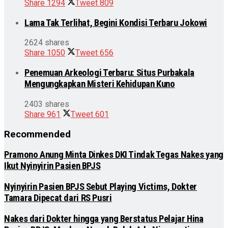
Share
1294
Tweet
809
Lama Tak Terlihat, Begini Kondisi Terbaru Jokowi
2624 shares
Share
1050
Tweet
656
Penemuan Arkeologi Terbaru: Situs Purbakala
Mengungkapkan Misteri Kehidupan Kuno
2403 shares
Share
961
Tweet
601
Recommended
Pramono Anung Minta Dinkes DKI Tindak Tegas Nakes yang
Ikut Nyinyirin Pasien BPJS
Nyinyirin Pasien BPJS Sebut Playing Victims, Dokter
Tamara Dipecat dari RS Pusri
Nakes dari Dokter hingga yang Berstatus Pelajar Hina