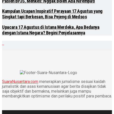
Pasien BPJS, Menkes: Nggak Boleh Ada Nirempati
Kumpulan Ucapan Inspiratif Perayaan 17 Agustus yang
Singkat tapi Berkesan, Bisa Pejeng di Medsos
Upacara 17 Agustus di Istana Merdeka, Apa Bedanya
dengan Istana Negara? Begini Penjelasannya
SuaraNusantara.com
menerapkan jurnalisme sesuai kaidah
jurnalistik dan asas kemanusiaan agar berita disajikan tidak
saja objektif dan bermakna, melainkan juga mampu
membangkitkan optimisme dan perilaku positif para pembaca.