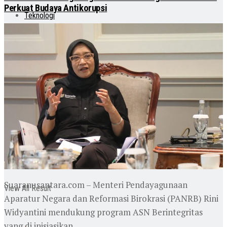
Perkuat Budaya Antikorupsi
Teknologi
Otomotif
Lainnya
No Result
Suaranusantara.com – Menteri Pendayagunaan
View All Result
Aparatur Negara dan Reformasi Birokrasi (PANRB) Rini
Widyantini mendukung program ASN Berintegritas
yang di inisiasikan ...