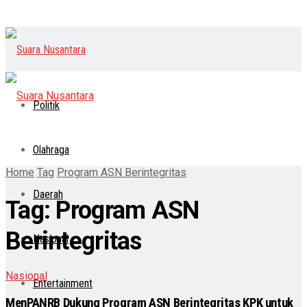
Politik
Olahraga
Home
Tag
Program ASN Berintegritas
Daerah
Tag:
Program ASN
Berintegritas
Nasional
Nasional
Entertainment
MenPANRB Dukung Program ASN Berintegritas KPK untuk