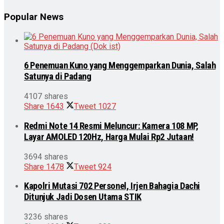
Popular News
6 Penemuan Kuno yang Menggemparkan Dunia, Salah
Satunya di Padang
4107 shares
Share
1643
Tweet
1027
Redmi Note 14 Resmi Meluncur: Kamera 108 MP,
Layar AMOLED 120Hz, Harga Mulai Rp2 Jutaan!
3694 shares
Share
1478
Tweet
924
Kapolri Mutasi 702 Personel, Irjen Bahagia Dachi
Ditunjuk Jadi Dosen Utama STIK
3236 shares