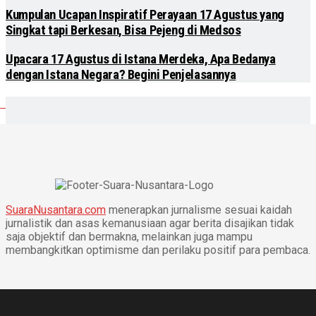
Kumpulan Ucapan Inspiratif Perayaan 17 Agustus yang
Singkat tapi Berkesan, Bisa Pejeng di Medsos
Upacara 17 Agustus di Istana Merdeka, Apa Bedanya
dengan Istana Negara? Begini Penjelasannya
SuaraNusantara.com
menerapkan jurnalisme sesuai kaidah
jurnalistik dan asas kemanusiaan agar berita disajikan tidak
saja objektif dan bermakna, melainkan juga mampu
membangkitkan optimisme dan perilaku positif para pembaca.