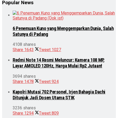
Popular News
6 Penemuan Kuno yang Menggemparkan Dunia, Salah
Satunya di Padang
4108 shares
Share
1643
Tweet
1027
Redmi Note 14 Resmi Meluncur: Kamera 108 MP,
Layar AMOLED 120Hz, Harga Mulai Rp2 Jutaan!
3694 shares
Share
1478
Tweet
924
Kapolri Mutasi 702 Personel, Irjen Bahagia Dachi
Ditunjuk Jadi Dosen Utama STIK
3236 shares
Share
1294
Tweet
809