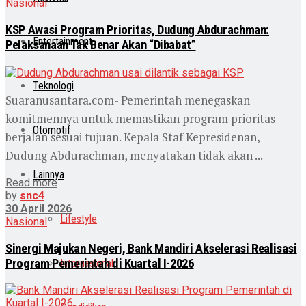
Nasional
KSP Awasi Program Prioritas, Dudung Abdurachman:
Entertainment
Pelaksanaan Tak Benar Akan “Dibabat”
Teknologi
Suaranusantara.com- Pemerintah menegaskan
komitmennya untuk memastikan program prioritas
Otomotif
berjalan sesuai tujuan. Kepala Staf Kepresidenan,
Dudung Abdurachman, menyatakan tidak akan ...
Lainnya
Read more
by
snc4
30 April 2026
Lifestyle
Nasional
Sinergi Majukan Negeri, Bank Mandiri Akselerasi Realisasi
Program Pemerintah di Kuartal I-2026
Internasional