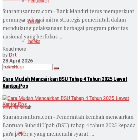
Pendidikan
Suaranusantara.com - Bank Mandiri terus memperkuat
perannya sebagai mitra strategis pemerintah dalam
Wisata
mendukung pelaksanaan berbagai program prioritas
nasional yang berfokus ...
Indeks
Read more
by
Drt
28 April 2026
Teknologi
Cara Mudah Mencairkan BSU Tahap 4 Tahun 2025 Lewat
Kantor Pos
No Result
View All Result
Suaranusantara.com - Pemerintah kembali mencairkan
Bantuan Subsidi Upah (BSU) tahap 4 tahun 2025 kepada
Login
para pekerja yang memenuhi syarat. ...