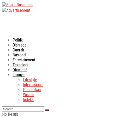
Politik
Olahraga
Daerah
Nasional
Entertainment
Teknologi
Otomotif
Lainnya
Lifestyle
Internasional
Pendidikan
Wisata
Indeks
No Result