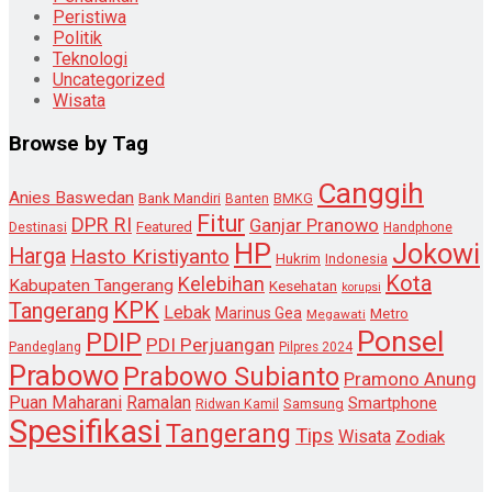
Peristiwa
Politik
Teknologi
Uncategorized
Wisata
Browse by Tag
Canggih
Anies Baswedan
Bank Mandiri
Banten
BMKG
Fitur
DPR RI
Ganjar Pranowo
Destinasi
Featured
Handphone
HP
Jokowi
Harga
Hasto Kristiyanto
Hukrim
Indonesia
Kota
Kelebihan
Kabupaten Tangerang
Kesehatan
korupsi
KPK
Tangerang
Lebak
Marinus Gea
Metro
Megawati
Ponsel
PDIP
PDI Perjuangan
Pandeglang
Pilpres 2024
Prabowo
Prabowo Subianto
Pramono Anung
Puan Maharani
Ramalan
Smartphone
Samsung
Ridwan Kamil
Spesifikasi
Tangerang
Tips
Wisata
Zodiak