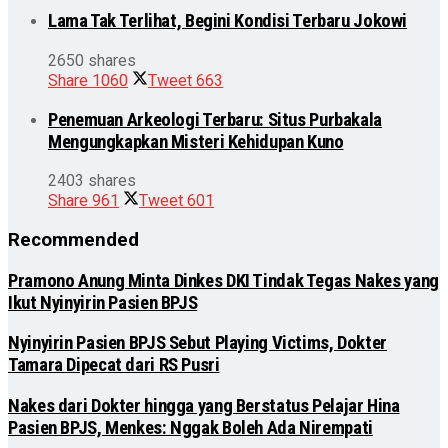
Lama Tak Terlihat, Begini Kondisi Terbaru Jokowi
2650 shares
Share
1060
Tweet
663
Penemuan Arkeologi Terbaru: Situs Purbakala
Mengungkapkan Misteri Kehidupan Kuno
2403 shares
Share
961
Tweet
601
Recommended
Pramono Anung Minta Dinkes DKI Tindak Tegas Nakes yang
Ikut Nyinyirin Pasien BPJS
Nyinyirin Pasien BPJS Sebut Playing Victims, Dokter
Tamara Dipecat dari RS Pusri
Nakes dari Dokter hingga yang Berstatus Pelajar Hina
Pasien BPJS, Menkes: Nggak Boleh Ada Nirempati