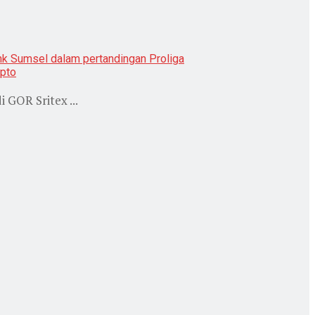
 GOR Sritex ...