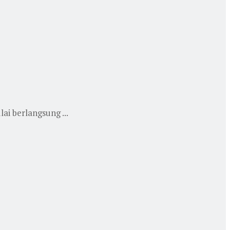
ai berlangsung ...