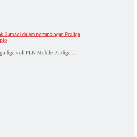
liga voli PLN Mobile Proliga ...