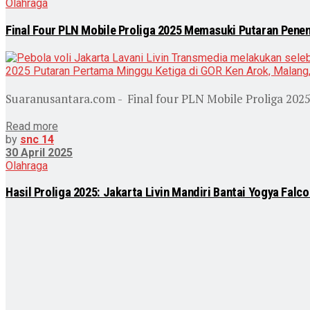
Olahraga
Final Four PLN Mobile Proliga 2025 Memasuki Putaran Pene
Suaranusantara.com - Final four PLN Mobile Proliga 2025 
Read more
by
snc 14
30 April 2025
Olahraga
Hasil Proliga 2025: Jakarta Livin Mandiri Bantai Yogya Falc