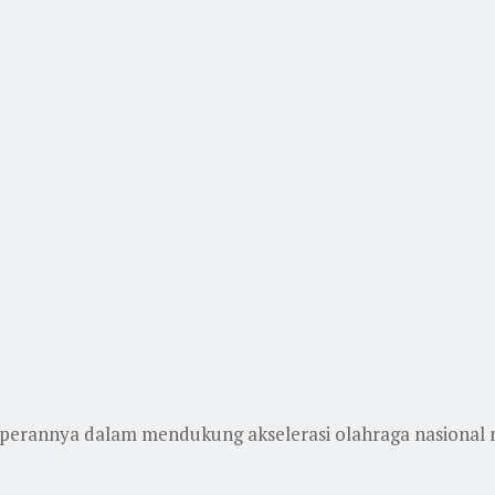
erannya dalam mendukung akselerasi olahraga nasional me