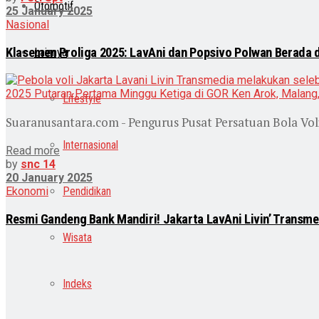
Otomotif
25 January 2025
Nasional
Klasemen Proliga 2025: LavAni dan Popsivo Polwan Berada d
Lainnya
Lifestyle
Suaranusantara.com - Pengurus Pusat Persatuan Bola Voli 
Internasional
Read more
by
snc 14
20 January 2025
Pendidikan
Ekonomi
Resmi Gandeng Bank Mandiri! Jakarta LavAni Livin’ Transme
Wisata
Indeks