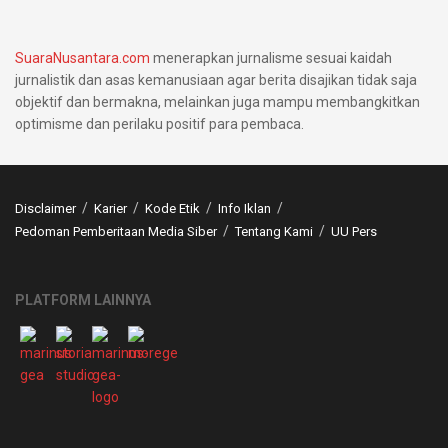
SuaraNusantara.com
menerapkan jurnalisme sesuai kaidah
jurnalistik dan asas kemanusiaan agar berita disajikan tidak saja
objektif dan bermakna, melainkan juga mampu membangkitkan
optimisme dan perilaku positif para pembaca.
Disclaimer
Karier
Kode Etik
Info Iklan
Pedoman Pemberitaan Media Siber
Tentang Kami
UU Pers
PLATFORM LAINNYA