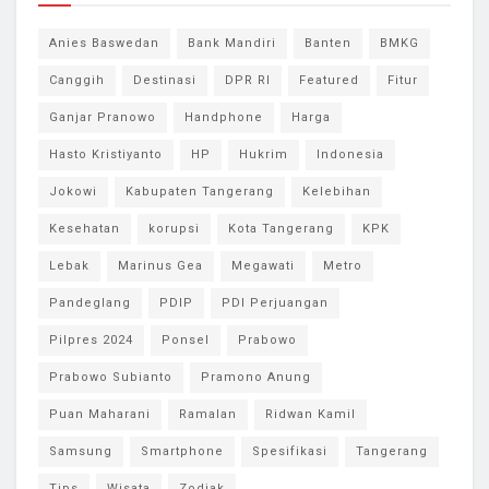
Anies Baswedan
Bank Mandiri
Banten
BMKG
Canggih
Destinasi
DPR RI
Featured
Fitur
Ganjar Pranowo
Handphone
Harga
Hasto Kristiyanto
HP
Hukrim
Indonesia
Jokowi
Kabupaten Tangerang
Kelebihan
Kesehatan
korupsi
Kota Tangerang
KPK
Lebak
Marinus Gea
Megawati
Metro
Pandeglang
PDIP
PDI Perjuangan
Pilpres 2024
Ponsel
Prabowo
Prabowo Subianto
Pramono Anung
Puan Maharani
Ramalan
Ridwan Kamil
Samsung
Smartphone
Spesifikasi
Tangerang
Tips
Wisata
Zodiak