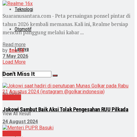
Teknologi
Suaranusantara.com - Peta persaingan ponsel pintar di
tahun 2026 kembali memanas. Kali ini, Realme bersiap
Otomotif
mencuri panggung melalui kabar ...
Read more
Lainnya
by
snc 14
7 May 2026
Load More
Don't Miss It
No Result
Nasional
Jokowi Sambut Baik Aksi Tolak Pengesahan RUU Pilkada
View All Result
24 August 2024
Nasional