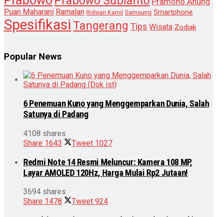
Prabowo Subianto
Pramono Anung
Puan Maharani
Ramalan
Smartphone
Samsung
Ridwan Kamil
Spesifikasi
Tangerang
Tips
Wisata
Zodiak
Popular News
6 Penemuan Kuno yang Menggemparkan Dunia, Salah
Satunya di Padang
4108 shares
Share
1643
Tweet
1027
Redmi Note 14 Resmi Meluncur: Kamera 108 MP,
Layar AMOLED 120Hz, Harga Mulai Rp2 Jutaan!
3694 shares
Share
1478
Tweet
924