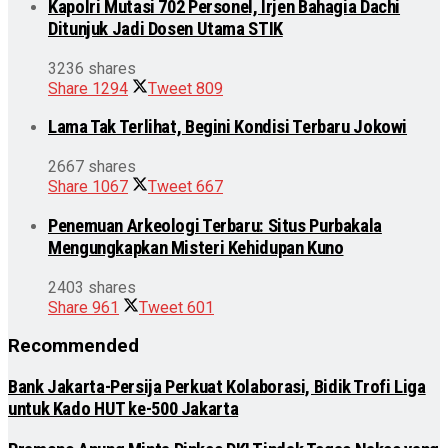
Kapolri Mutasi 702 Personel, Irjen Bahagia Dachi
Ditunjuk Jadi Dosen Utama STIK
3236 shares
Share
1294
Tweet
809
Lama Tak Terlihat, Begini Kondisi Terbaru Jokowi
2667 shares
Share
1067
Tweet
667
Penemuan Arkeologi Terbaru: Situs Purbakala
Mengungkapkan Misteri Kehidupan Kuno
2403 shares
Share
961
Tweet
601
Recommended
Bank Jakarta-Persija Perkuat Kolaborasi, Bidik Trofi Liga
untuk Kado HUT ke-500 Jakarta