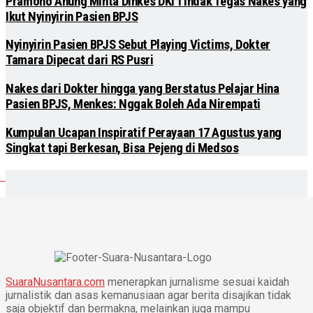
Pramono Anung Minta Dinkes DKI Tindak Tegas Nakes yang
Ikut Nyinyirin Pasien BPJS
Nyinyirin Pasien BPJS Sebut Playing Victims, Dokter
Tamara Dipecat dari RS Pusri
Nakes dari Dokter hingga yang Berstatus Pelajar Hina
Pasien BPJS, Menkes: Nggak Boleh Ada Nirempati
Kumpulan Ucapan Inspiratif Perayaan 17 Agustus yang
Singkat tapi Berkesan, Bisa Pejeng di Medsos
SuaraNusantara.com
menerapkan jurnalisme sesuai kaidah
jurnalistik dan asas kemanusiaan agar berita disajikan tidak
saja objektif dan bermakna, melainkan juga mampu