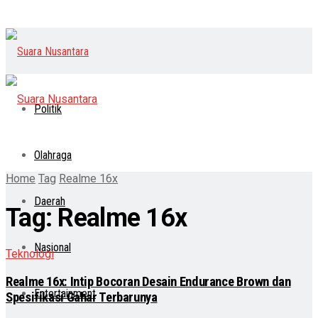
Politik
Olahraga
Home
Tag
Realme 16x
Daerah
Tag:
Realme 16x
Nasional
Teknologi
Realme 16x: Intip Bocoran Desain Endurance Brown dan
Entertainment
Spesifikasi Gahar Terbarunya