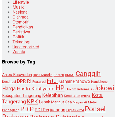
Lifestyle
Musik
Nasional
Olahraga
Otomotif
Pendidikan
Peristiwa
Politik
Teknologi
Uncategorized
Wisata
Browse by Tag
Canggih
Anies Baswedan
Bank Mandiri
Banten
BMKG
Fitur
DPR RI
Ganjar Pranowo
Destinasi
Featured
Handphone
HP
Jokowi
Harga
Hasto Kristiyanto
Hukrim
Indonesia
Kota
Kelebihan
Kabupaten Tangerang
Kesehatan
korupsi
KPK
Tangerang
Lebak
Marinus Gea
Metro
Megawati
Ponsel
PDIP
PDI Perjuangan
Pandeglang
Pilpres 2024
Prabowo