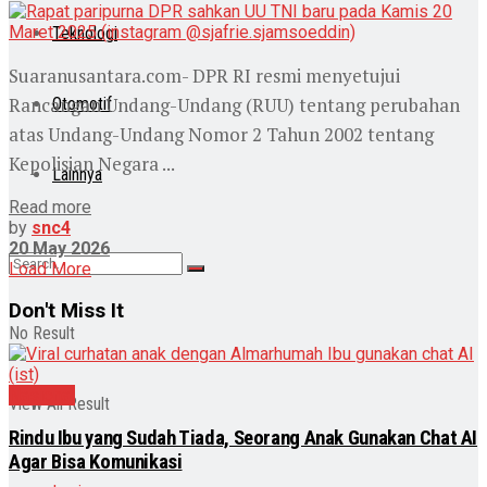
Teknologi
Suaranusantara.com- DPR RI resmi menyetujui
Rancangan Undang-Undang (RUU) tentang perubahan
Otomotif
atas Undang-Undang Nomor 2 Tahun 2002 tentang
Kepolisian Negara ...
Lainnya
Read more
by
snc4
20 May 2026
Load More
Don't Miss It
No Result
Nasional
View All Result
Rindu Ibu yang Sudah Tiada, Seorang Anak Gunakan Chat AI
Agar Bisa Komunikasi