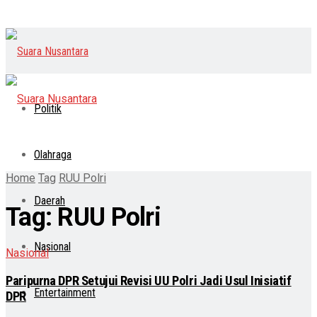
Politik
Olahraga
Home
Tag
RUU Polri
Daerah
Tag:
RUU Polri
Nasional
Nasional
Paripurna DPR Setujui Revisi UU Polri Jadi Usul Inisiatif
Entertainment
DPR