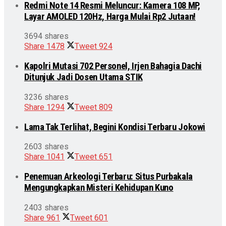
Redmi Note 14 Resmi Meluncur: Kamera 108 MP,
Layar AMOLED 120Hz, Harga Mulai Rp2 Jutaan!
3694 shares
Share
1478
Tweet
924
Kapolri Mutasi 702 Personel, Irjen Bahagia Dachi
Ditunjuk Jadi Dosen Utama STIK
3236 shares
Share
1294
Tweet
809
Lama Tak Terlihat, Begini Kondisi Terbaru Jokowi
2603 shares
Share
1041
Tweet
651
Penemuan Arkeologi Terbaru: Situs Purbakala
Mengungkapkan Misteri Kehidupan Kuno
2403 shares
Share
961
Tweet
601