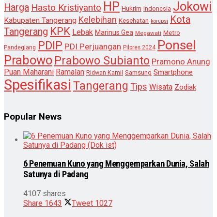
HP
Jokowi
Harga
Hasto Kristiyanto
Hukrim
Indonesia
Kota
Kelebihan
Kabupaten Tangerang
Kesehatan
korupsi
KPK
Tangerang
Lebak
Marinus Gea
Metro
Megawati
Ponsel
PDIP
PDI Perjuangan
Pandeglang
Pilpres 2024
Prabowo
Prabowo Subianto
Pramono Anung
Puan Maharani
Ramalan
Smartphone
Samsung
Ridwan Kamil
Spesifikasi
Tangerang
Tips
Wisata
Zodiak
Popular News
6 Penemuan Kuno yang Menggemparkan Dunia, Salah
Satunya di Padang
4107 shares
Share
1643
Tweet
1027