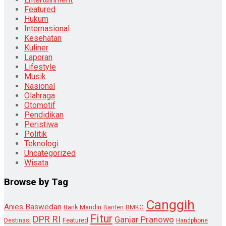
Featured
Hukum
Internasional
Kesehatan
Kuliner
Laporan
Lifestyle
Musik
Nasional
Olahraga
Otomotif
Pendidikan
Peristiwa
Politik
Teknologi
Uncategorized
Wisata
Browse by Tag
Canggih
Anies Baswedan
Bank Mandiri
Banten
BMKG
Fitur
DPR RI
Ganjar Pranowo
Destinasi
Featured
Handphone