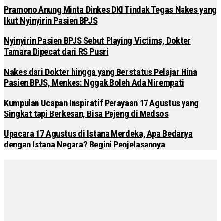
Pramono Anung Minta Dinkes DKI Tindak Tegas Nakes yang
Ikut Nyinyirin Pasien BPJS
Nyinyirin Pasien BPJS Sebut Playing Victims, Dokter
Tamara Dipecat dari RS Pusri
Nakes dari Dokter hingga yang Berstatus Pelajar Hina
Pasien BPJS, Menkes: Nggak Boleh Ada Nirempati
Kumpulan Ucapan Inspiratif Perayaan 17 Agustus yang
Singkat tapi Berkesan, Bisa Pejeng di Medsos
Upacara 17 Agustus di Istana Merdeka, Apa Bedanya
dengan Istana Negara? Begini Penjelasannya