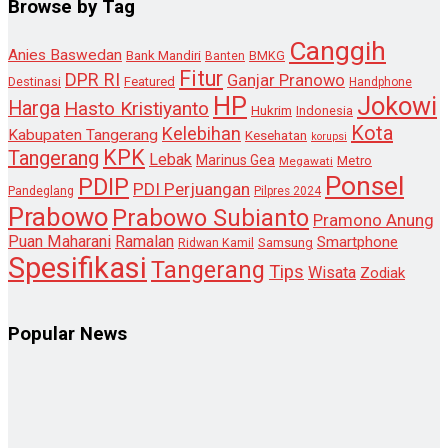
Browse by Tag
Canggih
Anies Baswedan
Bank Mandiri
Banten
BMKG
Fitur
DPR RI
Ganjar Pranowo
Destinasi
Featured
Handphone
HP
Jokowi
Harga
Hasto Kristiyanto
Hukrim
Indonesia
Kota
Kelebihan
Kabupaten Tangerang
Kesehatan
korupsi
KPK
Tangerang
Lebak
Marinus Gea
Metro
Megawati
Ponsel
PDIP
PDI Perjuangan
Pandeglang
Pilpres 2024
Prabowo
Prabowo Subianto
Pramono Anung
Puan Maharani
Ramalan
Smartphone
Samsung
Ridwan Kamil
Spesifikasi
Tangerang
Tips
Wisata
Zodiak
Popular News