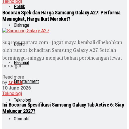
Teknologi
Politik
Bocoran Spek dan Harga Samsung Galaxy A27: Performa
Meningkat, Harga Ikut Meroket?
Olahraga
Suaranusantara.com - Jagat maya kembali dihebohkan
Daerah
oleh rumor kehadiran Samsung Galaxy A27. Setelah
berminggu-minggu menjadi bahan perbincangan lewat
Nasional
berbagai ...
Read more
Entertainment
by
snc 14
10 June 2026
Teknologi
Teknologi
Ini Bocoran Spesifikasi Samsung Galaxy Tab Active 6: Siap
Meluncur 2027?
Otomotif