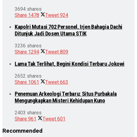
3694 shares
Share
1478
Tweet
924
Kapolri Mutasi 702 Personel, Irjen Bahagia Dachi
Ditunjuk Jadi Dosen Utama STIK
3236 shares
Share
1294
Tweet
809
Lama Tak Terlihat, Begini Kondisi Terbaru Jokowi
2652 shares
Share
1061
Tweet
663
Penemuan Arkeologi Terbaru: Situs Purbakala
Mengungkapkan Misteri Kehidupan Kuno
2403 shares
Share
961
Tweet
601
Recommended