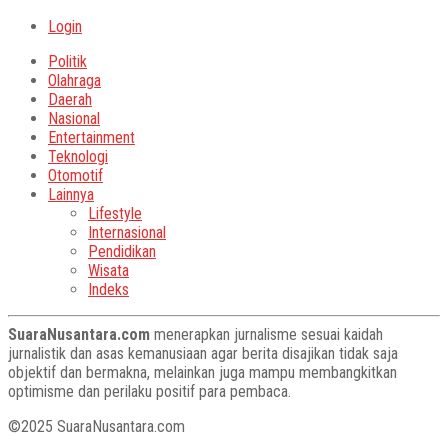
Login
Politik
Olahraga
Daerah
Nasional
Entertainment
Teknologi
Otomotif
Lainnya
Lifestyle
Internasional
Pendidikan
Wisata
Indeks
SuaraNusantara.com
menerapkan jurnalisme sesuai kaidah
jurnalistik dan asas kemanusiaan agar berita disajikan tidak saja
objektif dan bermakna, melainkan juga mampu membangkitkan
optimisme dan perilaku positif para pembaca.
©2025 SuaraNusantara.com