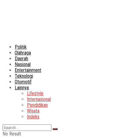
Politik
Olahraga
Daerah
Nasional
Entertainment
Teknologi
Otomotif
Lainnya
Lifestyle
Internasional
Pendidikan
Wisata
Indeks
No Result