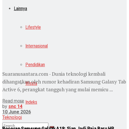
Lainnya
Lifestyle
Internasional
Pendidikan
Suaranusantara.com - Dunia teknologi kembali
dihangatkan oleh rumor kehadiran Samsung Galaxy Tab
Wisata
Active 6, perangkat tangguh yang mulai memicu ...
Read more
Indeks
by
snc 14
10 June 2026
Teknologi
Bocoran Samsung Galaxy A18: Siap Jadi Raja Baru HP