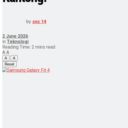
by
snc 14
2 June 2026
in
Teknologi
Reading Time: 2 mins read
A
A
A
A
Reset