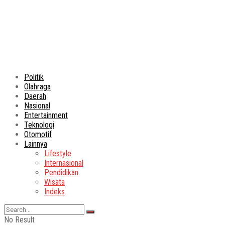
Politik
Olahraga
Daerah
Nasional
Entertainment
Teknologi
Otomotif
Lainnya
Lifestyle
Internasional
Pendidikan
Wisata
Indeks
No Result