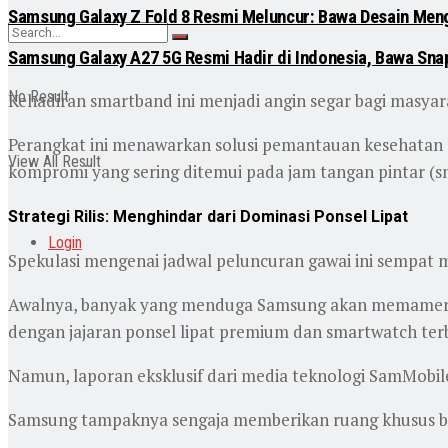
Samsung Galaxy Z Fold 8 Resmi Meluncur: Bawa Desain Mengo
Samsung Galaxy A27 5G Resmi Hadir di Indonesia, Bawa Snap
No Result
Kehadiran smartband ini menjadi angin segar bagi masyar
Perangkat ini menawarkan solusi pemantauan kesehatan 
View All Result
kompromi yang sering ditemui pada jam tangan pintar (s
Strategi Rilis: Menghindar dari Dominasi Ponsel Lipat
Login
Spekulasi mengenai jadwal peluncuran gawai ini sempat 
Awalnya, banyak yang menduga Samsung akan memamerkan
dengan jajaran ponsel lipat premium dan smartwatch ter
Namun, laporan eksklusif dari media teknologi SamMobi
Samsung tampaknya sengaja memberikan ruang khusus bag