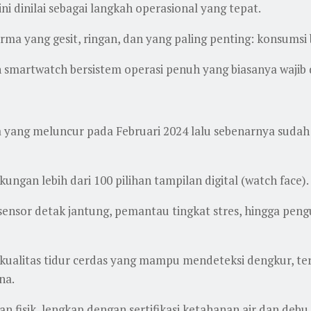
 dinilai sebagai langkah operasional yang tepat.
 yang gesit, ringan, dan yang paling penting: konsumsi 
martwatch bersistem operasi penuh yang biasanya wajib dii
a yang meluncur pada Februari 2024 lalu sebenarnya suda
ungan lebih dari 100 pilihan tampilan digital (watch face).
i sensor detak jantung, pemantau tingkat stres, hingga pe
kualitas tidur cerdas yang mampu mendeteksi dengkur, ter
na.
han fisik, lengkap dengan sertifikasi ketahanan air dan de