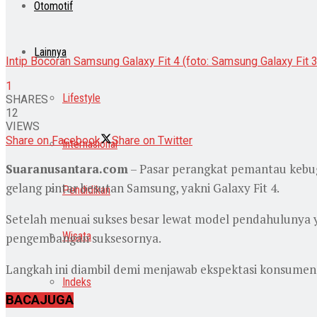
Otomotif
Lainnya
Intip Bocoran Samsung Galaxy Fit 4 (foto: Samsung Galaxy Fit 3
1
Lifestyle
SHARES
12
VIEWS
Share on Facebook
Share on Twitter
Internasional
Suaranusantara.com
– Pasar perangkat pemantau kebuga
gelang pintar besutan Samsung, yakni Galaxy Fit 4.
Pendidikan
Setelah menuai sukses besar lewat model pendahulunya ya
Wisata
pengembangan suksesornya.
Langkah ini diambil demi menjawab ekspektasi konsumen
Indeks
BACA
JUGA