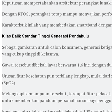
Keputusan mempertahankan arsitektur perangkat lunak ini
Dengan RTOS, perangkat tetap mampu menyajikan performa
Karakteristik inilah yang membedakan smartband dengan s
Kilas Balik Standar Tinggi Generasi Pendahulu
Sebagai gambaran untuk calon konsumen, generasi ketig
yang cukup tinggi di kelasnya.
Gawai tersebut dibekali layar berwarna 1,6 inci dengan duk
Urusan fitur kesehatan pun terbilang lengkap, mulai dar
(SpO2).
Melengkapi kemampuan tersebut, terdapat fitur pelacak 
untuk memberikan panduan personal harian bagi penggu
Bagi pencinta olahraga, tersedia lebih dari 100 mode lati