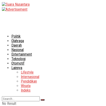
Politik
Olahraga
Daerah
Nasional
Entertainment
Teknologi
Otomotif
Lainnya
Lifestyle
Internasional
Pendidikan
Wisata
Indeks
No Result