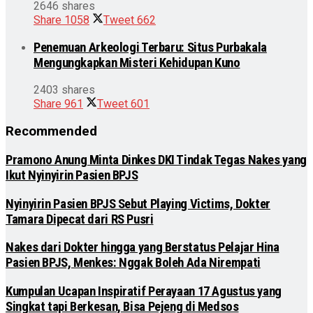
2646 shares
Share
1058
Tweet
662
Penemuan Arkeologi Terbaru: Situs Purbakala
Mengungkapkan Misteri Kehidupan Kuno
2403 shares
Share
961
Tweet
601
Recommended
Pramono Anung Minta Dinkes DKI Tindak Tegas Nakes yang
Ikut Nyinyirin Pasien BPJS
Nyinyirin Pasien BPJS Sebut Playing Victims, Dokter
Tamara Dipecat dari RS Pusri
Nakes dari Dokter hingga yang Berstatus Pelajar Hina
Pasien BPJS, Menkes: Nggak Boleh Ada Nirempati
Kumpulan Ucapan Inspiratif Perayaan 17 Agustus yang
Singkat tapi Berkesan, Bisa Pejeng di Medsos