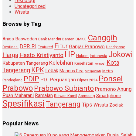
Teknologi
Uncategorized
Wisata
Browse by Tag
Canggih
Anies Baswedan
Bank Mandiri
Banten
BMKG
Fitur
DPR RI
Ganjar Pranowo
Destinasi
Featured
Handphone
HP
Jokowi
Harga
Hasto Kristiyanto
Hukrim
Indonesia
Kota
Kelebihan
Kabupaten Tangerang
Kesehatan
korupsi
KPK
Tangerang
Lebak
Marinus Gea
Metro
Megawati
Ponsel
PDIP
PDI Perjuangan
Pandeglang
Pilpres 2024
Prabowo
Prabowo Subianto
Pramono Anung
Puan Maharani
Ramalan
Smartphone
Samsung
Ridwan Kamil
Spesifikasi
Tangerang
Tips
Wisata
Zodiak
Popular News