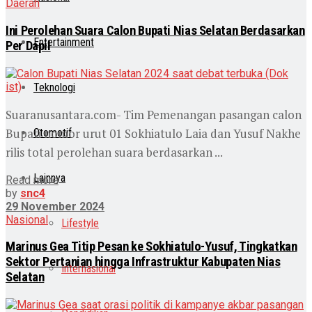
Daerah
Ini Perolehan Suara Calon Bupati Nias Selatan Berdasarkan
Entertainment
Per Dapil
Teknologi
Suaranusantara.com- Tim Pemenangan pasangan calon
Bupati nomor urut 01 Sokhiatulo Laia dan Yusuf Nakhe
Otomotif
rilis total perolehan suara berdasarkan ...
Lainnya
Read more
by
snc4
29 November 2024
Nasional
Lifestyle
Marinus Gea Titip Pesan ke Sokhiatulo-Yusuf, Tingkatkan
Sektor Pertanian hingga Infrastruktur Kabupaten Nias
Internasional
Selatan