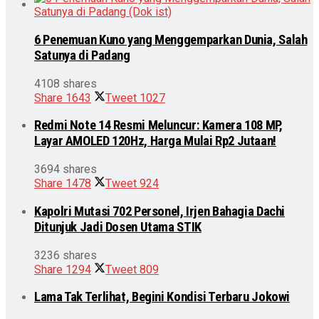
6 Penemuan Kuno yang Menggemparkan Dunia, Salah
Satunya di Padang
4108 shares
Share
1643
Tweet
1027
Redmi Note 14 Resmi Meluncur: Kamera 108 MP,
Layar AMOLED 120Hz, Harga Mulai Rp2 Jutaan!
3694 shares
Share
1478
Tweet
924
Kapolri Mutasi 702 Personel, Irjen Bahagia Dachi
Ditunjuk Jadi Dosen Utama STIK
3236 shares
Share
1294
Tweet
809
Lama Tak Terlihat, Begini Kondisi Terbaru Jokowi