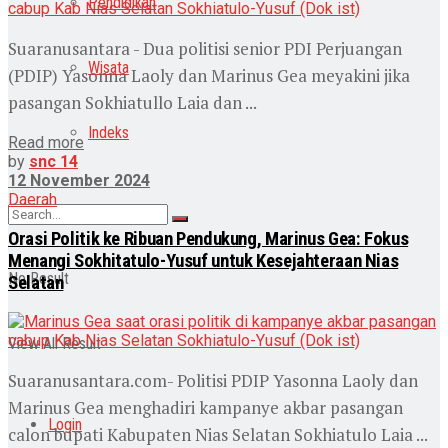
Pendidikan
Suaranusantara - Dua politisi senior PDI Perjuangan
Wisata
(PDIP) Yasonna Laoly dan Marinus Gea meyakini jika
pasangan Sokhiatullo Laia dan ...
Indeks
Read more
by
snc 14
12 November 2024
Daerah
Orasi Politik ke Ribuan Pendukung, Marinus Gea: Fokus
Menangi Sokhitatulo-Yusuf untuk Kesejahteraan Nias
No Result
Selatan
View All Result
Suaranusantara.com- Politisi PDIP Yasonna Laoly dan
Marinus Gea menghadiri kampanye akbar pasangan
Login
calon bupati Kabupaten Nias Selatan Sokhiatulo Laia ...