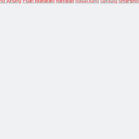
no Anung
Puan Maharani
Ramalan
Smartpho
Samsung
Ridwan Kamil