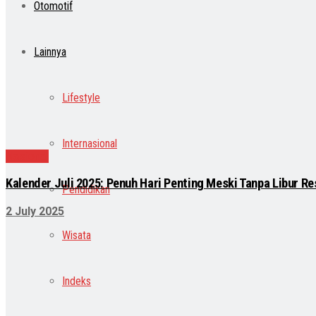
Otomotif
Lainnya
Lifestyle
Internasional
Nasional
Kalender Juli 2025: Penuh Hari Penting Meski Tanpa Libur R
Pendidikan
2 July 2025
Wisata
Indeks