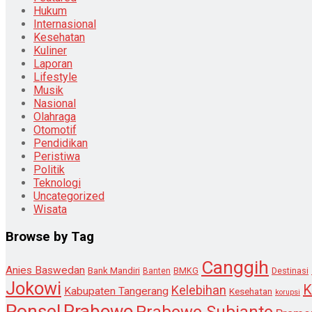
Hukum
Internasional
Kesehatan
Kuliner
Laporan
Lifestyle
Musik
Nasional
Olahraga
Otomotif
Pendidikan
Peristiwa
Politik
Teknologi
Uncategorized
Wisata
Browse by Tag
Canggih
Anies Baswedan
Bank Mandiri
Destinasi
Banten
BMKG
Jokowi
K
Kelebihan
Kabupaten Tangerang
Kesehatan
korupsi
Ponsel
Prabowo