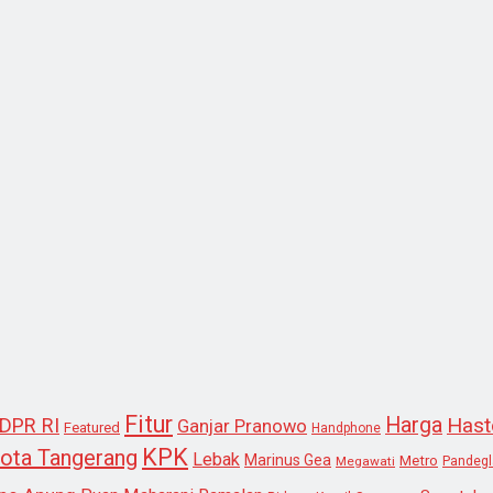
Fitur
Harga
Hast
DPR RI
Ganjar Pranowo
Featured
Handphone
KPK
ota Tangerang
Lebak
Marinus Gea
Metro
Megawati
Pandeg