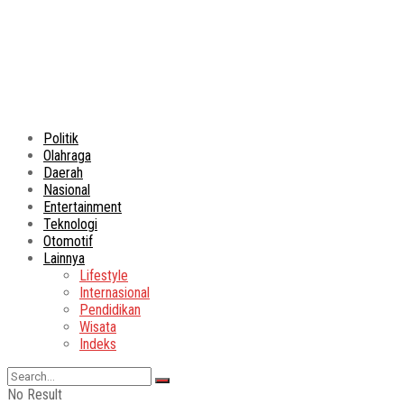
Politik
Olahraga
Daerah
Nasional
Entertainment
Teknologi
Otomotif
Lainnya
Lifestyle
Internasional
Pendidikan
Wisata
Indeks
No Result