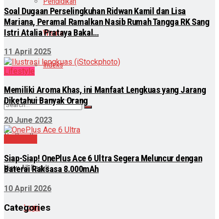
Pendidikan
Soal Dugaan Perselingkuhan Ridwan Kamil dan Lisa
Mariana, Peramal Ramalkan Nasib Rumah Tangga RK Sang
Istri Atalia Prataya Bakal…
Wisata
11 April 2025
Indeks
Lifestyle
Memiliki Aroma Khas, ini Manfaat Lengkuas yang Jarang
Diketahui Banyak Orang
20 June 2023
No Result
Teknologi
Siap-Siap! OnePlus Ace 6 Ultra Segera Meluncur dengan
View All Result
Baterai Raksasa 8.000mAh
10 April 2026
Categories
Login