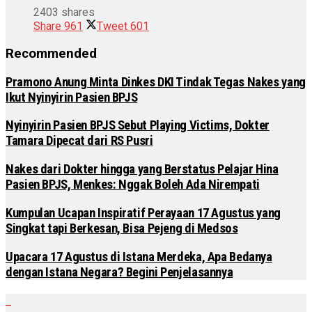
2403 shares
Share
961
Tweet
601
Recommended
Pramono Anung Minta Dinkes DKI Tindak Tegas Nakes yang
Ikut Nyinyirin Pasien BPJS
Nyinyirin Pasien BPJS Sebut Playing Victims, Dokter
Tamara Dipecat dari RS Pusri
Nakes dari Dokter hingga yang Berstatus Pelajar Hina
Pasien BPJS, Menkes: Nggak Boleh Ada Nirempati
Kumpulan Ucapan Inspiratif Perayaan 17 Agustus yang
Singkat tapi Berkesan, Bisa Pejeng di Medsos
Upacara 17 Agustus di Istana Merdeka, Apa Bedanya
dengan Istana Negara? Begini Penjelasannya