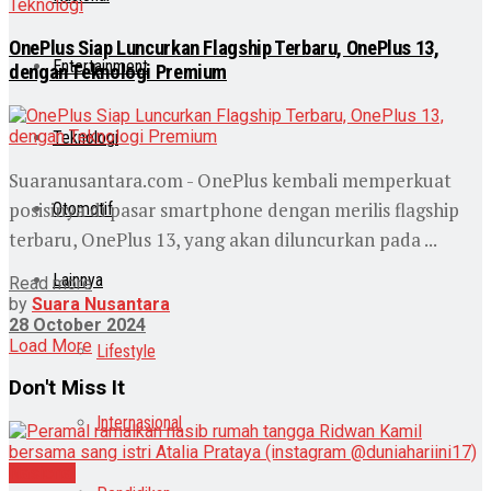
Teknologi
OnePlus Siap Luncurkan Flagship Terbaru, OnePlus 13,
Entertainment
dengan Teknologi Premium
Teknologi
Suaranusantara.com - OnePlus kembali memperkuat
posisinya di pasar smartphone dengan merilis flagship
Otomotif
terbaru, OnePlus 13, yang akan diluncurkan pada ...
Lainnya
Read more
by
Suara Nusantara
28 October 2024
Load More
Lifestyle
Don't Miss It
Internasional
Nasional