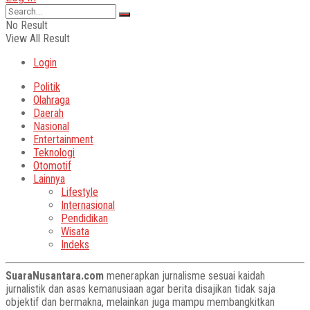
No Result
View All Result
Login
Politik
Olahraga
Daerah
Nasional
Entertainment
Teknologi
Otomotif
Lainnya
Lifestyle
Internasional
Pendidikan
Wisata
Indeks
SuaraNusantara.com
menerapkan jurnalisme sesuai kaidah
jurnalistik dan asas kemanusiaan agar berita disajikan tidak saja
objektif dan bermakna, melainkan juga mampu membangkitkan