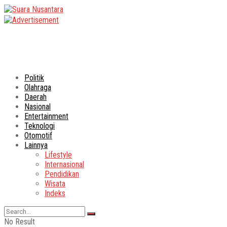
Politik
Olahraga
Daerah
Nasional
Entertainment
Teknologi
Otomotif
Lainnya
Lifestyle
Internasional
Pendidikan
Wisata
Indeks
No Result