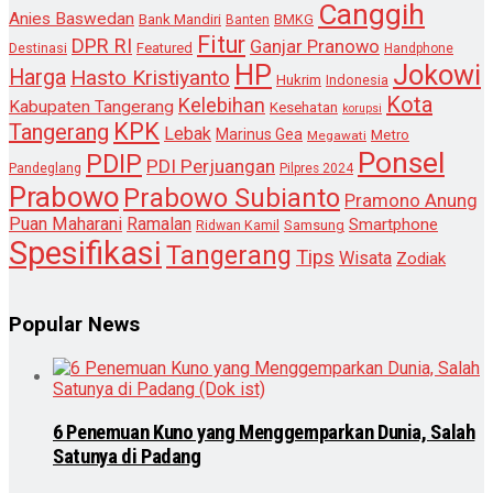
Canggih
Anies Baswedan
Bank Mandiri
Banten
BMKG
Fitur
DPR RI
Ganjar Pranowo
Destinasi
Featured
Handphone
HP
Jokowi
Harga
Hasto Kristiyanto
Hukrim
Indonesia
Kota
Kelebihan
Kabupaten Tangerang
Kesehatan
korupsi
KPK
Tangerang
Lebak
Marinus Gea
Metro
Megawati
Ponsel
PDIP
PDI Perjuangan
Pandeglang
Pilpres 2024
Prabowo
Prabowo Subianto
Pramono Anung
Puan Maharani
Ramalan
Smartphone
Samsung
Ridwan Kamil
Spesifikasi
Tangerang
Tips
Wisata
Zodiak
Popular News
6 Penemuan Kuno yang Menggemparkan Dunia, Salah
Satunya di Padang