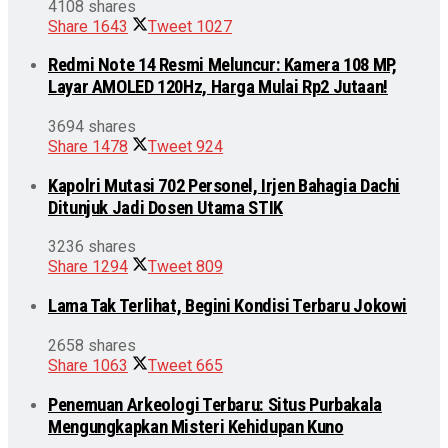
4108 shares
Share
1643
Tweet
1027
Redmi Note 14 Resmi Meluncur: Kamera 108 MP,
Layar AMOLED 120Hz, Harga Mulai Rp2 Jutaan!
3694 shares
Share
1478
Tweet
924
Kapolri Mutasi 702 Personel, Irjen Bahagia Dachi
Ditunjuk Jadi Dosen Utama STIK
3236 shares
Share
1294
Tweet
809
Lama Tak Terlihat, Begini Kondisi Terbaru Jokowi
2658 shares
Share
1063
Tweet
665
Penemuan Arkeologi Terbaru: Situs Purbakala
Mengungkapkan Misteri Kehidupan Kuno