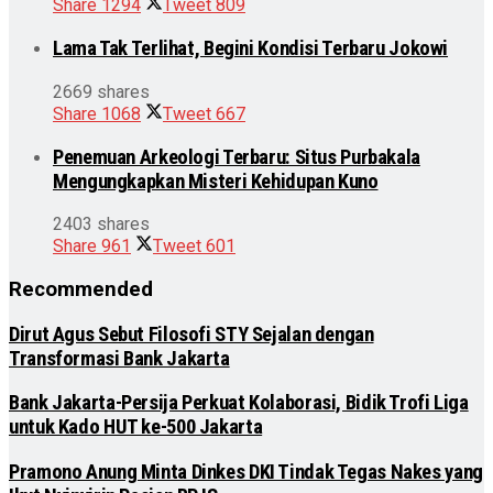
Share
1294
Tweet
809
Lama Tak Terlihat, Begini Kondisi Terbaru Jokowi
2669 shares
Share
1068
Tweet
667
Penemuan Arkeologi Terbaru: Situs Purbakala
Mengungkapkan Misteri Kehidupan Kuno
2403 shares
Share
961
Tweet
601
Recommended
Dirut Agus Sebut Filosofi STY Sejalan dengan
Transformasi Bank Jakarta
Bank Jakarta-Persija Perkuat Kolaborasi, Bidik Trofi Liga
untuk Kado HUT ke-500 Jakarta
Pramono Anung Minta Dinkes DKI Tindak Tegas Nakes yang