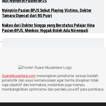
Ikut Nyinyirin Pasien BPJS
Nyinyirin Pasien BPJS Sebut Playing Victims, Dokter
Tamara Dipecat dari RS Pusri
Nakes dari Dokter hingga yang Berstatus Pelajar Hina
Pasien BPJS, Menkes: Nggak Boleh Ada Nirempati
SuaraNusantara.com
menerapkan jurnalisme sesuai kaidah
jurnalistik dan asas kemanusiaan agar berita disajikan tidak
saja objektif dan bermakna, melainkan juga mampu
membangkitkan optimisme dan perilaku positif para pembaca.