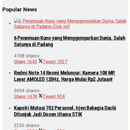
Popular News
6 Penemuan Kuno yang Menggemparkan Dunia, Salah
Satunya di Padang
4108 shares
Share
1643
Tweet
1027
Redmi Note 14 Resmi Meluncur: Kamera 108 MP,
Layar AMOLED 120Hz, Harga Mulai Rp2 Jutaan!
3694 shares
Share
1478
Tweet
924
Kapolri Mutasi 702 Personel, Irjen Bahagia Dachi
Ditunjuk Jadi Dosen Utama STIK
3236 shares