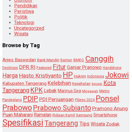
Otomotif
Pendidikan
Peristiwa
Politik
Teknologi
Uncategorized
Wisata
Browse by Tag
Canggih
Anies Baswedan
Bank Mandiri
Banten
BMKG
Fitur
DPR RI
Ganjar Pranowo
Destinasi
Featured
Handphone
HP
Jokowi
Harga
Hasto Kristiyanto
Hukrim
Indonesia
Kota
Kelebihan
Kabupaten Tangerang
Kesehatan
korupsi
KPK
Tangerang
Lebak
Marinus Gea
Metro
Megawati
Ponsel
PDIP
PDI Perjuangan
Pandeglang
Pilpres 2024
Prabowo
Prabowo Subianto
Pramono Anung
Puan Maharani
Ramalan
Smartphone
Samsung
Ridwan Kamil
Spesifikasi
Tangerang
Tips
Wisata
Zodiak