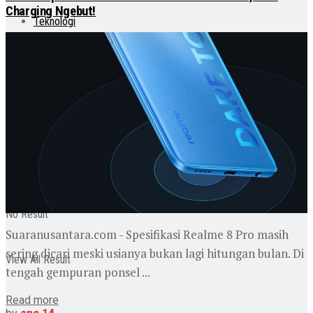
Charging Ngebut!
Teknologi
Otomotif
Lainnya
No Result
Suaranusantara.com - Spesifikasi Realme 8 Pro masih
sering dicari meski usianya bukan lagi hitungan bulan. Di
View All Result
tengah gempuran ponsel ...
Read more