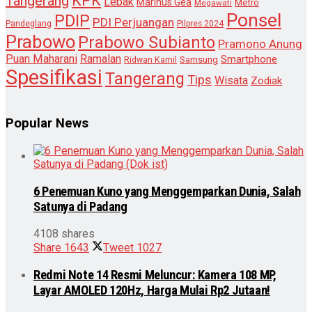
KPK
Tangerang
Lebak
Marinus Gea
Metro
Megawati
Ponsel
PDIP
PDI Perjuangan
Pandeglang
Pilpres 2024
Prabowo
Prabowo Subianto
Pramono Anung
Puan Maharani
Ramalan
Smartphone
Samsung
Ridwan Kamil
Spesifikasi
Tangerang
Tips
Wisata
Zodiak
Popular News
6 Penemuan Kuno yang Menggemparkan Dunia, Salah
Satunya di Padang
4108 shares
Share
1643
Tweet
1027
Redmi Note 14 Resmi Meluncur: Kamera 108 MP,
Layar AMOLED 120Hz, Harga Mulai Rp2 Jutaan!