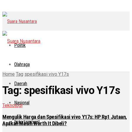
Politik
Olahraga
Home
Tag
spesifikasi vivo Y17s
Daerah
Tag:
spesifikasi vivo Y17s
Nasional
Teknologi
Mengulik Harga dan Spesifikasi vivo Y17s: HP Rp1 Jutaan,
Entertainment
Apakah Masih Worth It Dibeli?