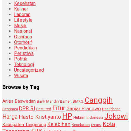
Kesehatan
Kuliner
Laporan
Lifestyle
Musik
Nasional
Olahraga
Otomotif
Pendidikan
Peristiwa
Politik
Teknologi
Uncategorized
Wisata
Browse by Tag
Canggih
Anies Baswedan
Bank Mandiri
Banten
BMKG
Fitur
DPR RI
Ganjar Pranowo
Destinasi
Featured
Handphone
HP
Jokowi
Harga
Hasto Kristiyanto
Hukrim
Indonesia
Kota
Kelebihan
Kabupaten Tangerang
Kesehatan
korupsi