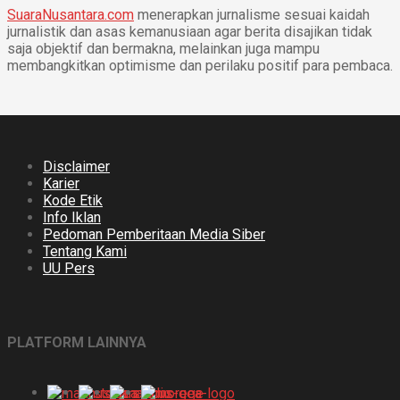
SuaraNusantara.com
menerapkan jurnalisme sesuai kaidah
jurnalistik dan asas kemanusiaan agar berita disajikan tidak
saja objektif dan bermakna, melainkan juga mampu
membangkitkan optimisme dan perilaku positif para pembaca.
Disclaimer
Karier
Kode Etik
Info Iklan
Pedoman Pemberitaan Media Siber
Tentang Kami
UU Pers
PLATFORM LAINNYA