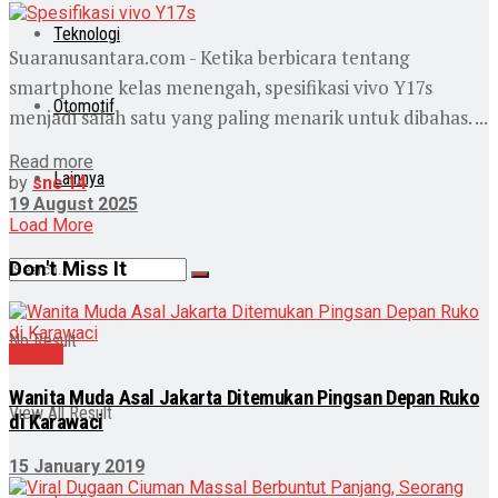
Teknologi
Suaranusantara.com - Ketika berbicara tentang
smartphone kelas menengah, spesifikasi vivo Y17s
Otomotif
menjadi salah satu yang paling menarik untuk dibahas. ...
Read more
Lainnya
by
snc 14
19 August 2025
Load More
Don't Miss It
No Result
Daerah
Wanita Muda Asal Jakarta Ditemukan Pingsan Depan Ruko
View All Result
di Karawaci
15 January 2019