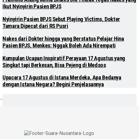
Ikut Nyinyirin Pasien BPJS
Nyinyirin Pasien BPJS Sebut Playing Victims, Dokter
Tamara Dipecat dari RS Pusri
Nakes dari Dokter hingga yang Berstatus Pelajar Hina
Pasien BPJS, Menkes: Nggak Boleh Ada Nirempati
Kumpulan Ucapan Inspiratif Perayaan 17 Agustus yang
Singkat tapi Berkesan, Bisa Pejeng di Medsos
Upacara 17 Agustus di Istana Merdeka, Apa Bedanya
dengan Istana Negara? Begini Penjelasannya