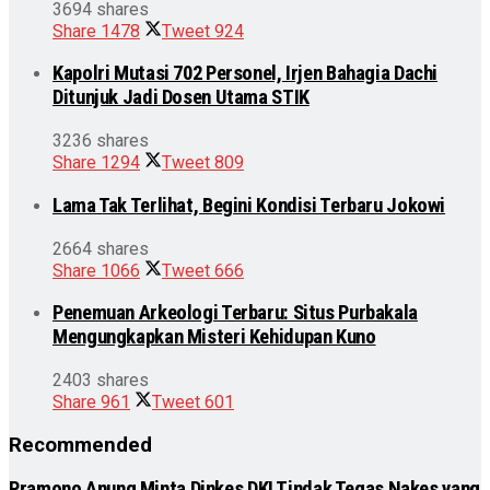
3694 shares
Share
1478
Tweet
924
Kapolri Mutasi 702 Personel, Irjen Bahagia Dachi
Ditunjuk Jadi Dosen Utama STIK
3236 shares
Share
1294
Tweet
809
Lama Tak Terlihat, Begini Kondisi Terbaru Jokowi
2664 shares
Share
1066
Tweet
666
Penemuan Arkeologi Terbaru: Situs Purbakala
Mengungkapkan Misteri Kehidupan Kuno
2403 shares
Share
961
Tweet
601
Recommended
Pramono Anung Minta Dinkes DKI Tindak Tegas Nakes yang