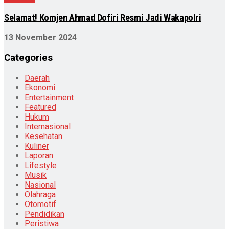
Selamat! Komjen Ahmad Dofiri Resmi Jadi Wakapolri
13 November 2024
Categories
Daerah
Ekonomi
Entertainment
Featured
Hukum
Internasional
Kesehatan
Kuliner
Laporan
Lifestyle
Musik
Nasional
Olahraga
Otomotif
Pendidikan
Peristiwa