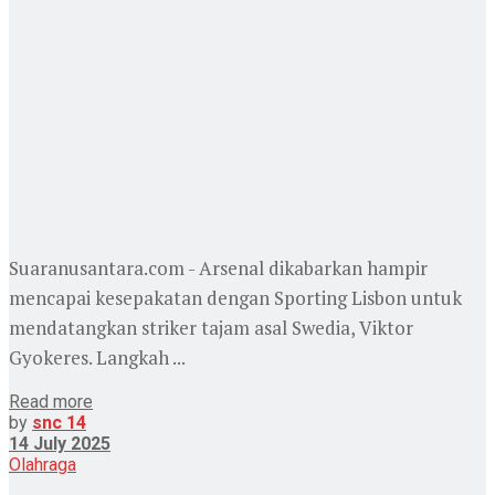
Suaranusantara.com - Arsenal dikabarkan hampir
mencapai kesepakatan dengan Sporting Lisbon untuk
mendatangkan striker tajam asal Swedia, Viktor
Gyokeres. Langkah ...
Read more
by
snc 14
14 July 2025
Olahraga