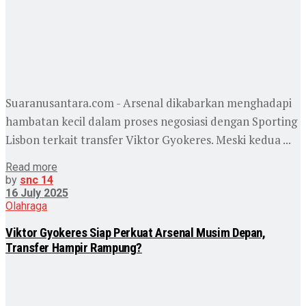
Suaranusantara.com - Arsenal dikabarkan menghadapi
hambatan kecil dalam proses negosiasi dengan Sporting
Lisbon terkait transfer Viktor Gyokeres. Meski kedua ...
Read more
by
snc 14
16 July 2025
Olahraga
Viktor Gyokeres Siap Perkuat Arsenal Musim Depan,
Transfer Hampir Rampung?