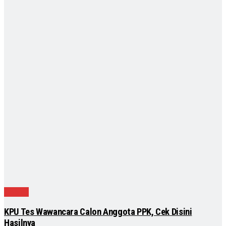
Daerah
KPU Tes Wawancara Calon Anggota PPK, Cek Disini
Hasilnya