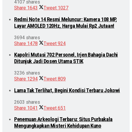
4107 shares
Share
1643
Tweet
1027
Redmi Note 14 Resmi Meluncur: Kamera 108 MP,
Layar AMOLED 120Hz, Harga Mulai Rp2 Jutaan!
3694 shares
Share
1478
Tweet
924
Kapolri Mutasi 702 Personel, Irjen Bahagia Dachi
Ditunjuk Jadi Dosen Utama STIK
3236 shares
Share
1294
Tweet
809
Lama Tak Terlihat, Begini Kondisi Terbaru Jokowi
2603 shares
Share
1041
Tweet
651
Penemuan Arkeologi Terbaru: Situs Purbakala
Mengungkapkan Misteri Kehidupan Kuno