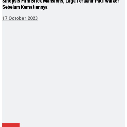
Sinopsis Film Brick Mansions, Laga Terakhir Paul Walker
Sebelum Kematiannya
17 October 2023
Nasional