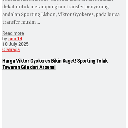
dekat untuk merampungkan transfer penyerang
andalan Sporting Lisbon, Viktor Gyokeres, pada bursa
transfer musim ...
Read more
by
snc 14
10 July 2025
Olahraga
Harga Viktor Gyokeres Bikin Kaget! Sporting Tolak
Tawaran Gila dari Arsenal