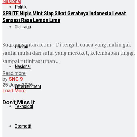
Nasional
Politik
SPRITE Nipis Mint Siap Sikat Gerahnya Indonesia Lewat
Sensasi Rasa Lemon Lime
Olahraga
Suaranusantara.com – Di tengah cuaca yang makin gak
Daerah
santai mulai dari suhu yang meroket, kelembapan tinggi,
sampai rutinitas urban ...
Nasional
Read more
by
SNC 9
25 June 2026
Entertainment
Load More
Don't Miss It
Teknologi
Otomotif