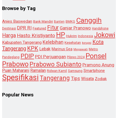
Browse by Tag
Canggih
Anies Baswedan
Bank Mandiri
Banten
BMKG
Fitur
DPR RI
Ganjar Pranowo
Destinasi
Featured
Handphone
HP
Jokowi
Harga
Hasto Kristiyanto
Hukrim
Indonesia
Kota
Kelebihan
Kabupaten Tangerang
Kesehatan
korupsi
KPK
Tangerang
Lebak
Marinus Gea
Metro
Megawati
Ponsel
PDIP
PDI Perjuangan
Pandeglang
Pilpres 2024
Prabowo
Prabowo Subianto
Pramono Anung
Puan Maharani
Ramalan
Smartphone
Samsung
Ridwan Kamil
Spesifikasi
Tangerang
Tips
Wisata
Zodiak
Popular News