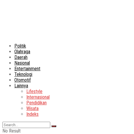
Politik
Olahraga
Daerah
Nasional
Entertainment
Teknologi
Otomotif
Lainnya
Lifestyle
Internasional
Pendidikan
Wisata
Indeks
No Result