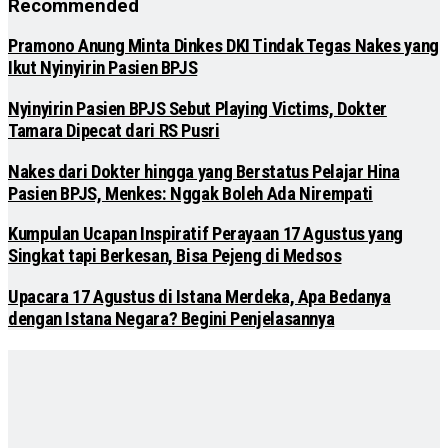
Recommended
Pramono Anung Minta Dinkes DKI Tindak Tegas Nakes yang
Ikut Nyinyirin Pasien BPJS
Nyinyirin Pasien BPJS Sebut Playing Victims, Dokter
Tamara Dipecat dari RS Pusri
Nakes dari Dokter hingga yang Berstatus Pelajar Hina
Pasien BPJS, Menkes: Nggak Boleh Ada Nirempati
Kumpulan Ucapan Inspiratif Perayaan 17 Agustus yang
Singkat tapi Berkesan, Bisa Pejeng di Medsos
Upacara 17 Agustus di Istana Merdeka, Apa Bedanya
dengan Istana Negara? Begini Penjelasannya