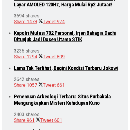
Layar AMOLED 120Hz, Harga Mulai Rp2 Jutaan!
3694 shares
Share
1478
Tweet
924
Kapolri Mutasi 702 Personel, Irjen Bahagia Dachi
Ditunjuk Jadi Dosen Utama STIK
3236 shares
Share
1294
Tweet
809
Lama Tak Terlihat, Begini Kondisi Terbaru Jokowi
2642 shares
Share
1057
Tweet
661
Penemuan Arkeologi Terbaru: Situs Purbakala
Mengungkapkan Misteri Kehidupan Kuno
2403 shares
Share
961
Tweet
601