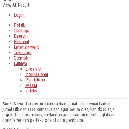
View All Result
Login
Politik
Olahraga
Daerah
Nasional
Entertainment
Teknologi
Otomotif
Lainnya
Lifestyle
Internasional
Pendidikan
Wisata
Indeks
SuaraNusantara.com
menerapkan jurnalisme sesuai kaidah
jurnalistik dan asas kemanusiaan agar berita disajikan tidak saja
objektif dan bermakna, melainkan juga mampu membangkitkan
optimisme dan perilaku positif para pembaca.