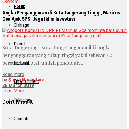
Ekonomi
Politik
Angka Pengangguran di Kota Tangerang Tinggi, Marinus
Gea Ajak SPSI Jaga Iklim Investasi
Olahraga
Daerah
Kota Tangerang - Kota Tangerang memiliki angka
pengangguran yang cukup tinggi yakni sebesar 7,2
persen dari total jumlah penduduk. ...
Nasional
Read more
by
Suara Nusantara
Entertainment
28 March 2019
Load More
Teknologi
Don't Miss It
Otomotif