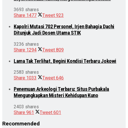
3693 shares
Share
1477
Tweet
923
Kapolri Mutasi 702 Personel, Irjen Bahagia Dachi
Ditunjuk Jadi Dosen Utama STIK
3236 shares
Share
1294
Tweet
809
Lama Tak Terlihat, Begini Kondisi Terbaru Jokowi
2583 shares
Share
1033
Tweet
646
Penemuan Arkeologi Terbaru: Situs Purbakala
Mengungkapkan Misteri Kehidupan Kuno
2403 shares
Share
961
Tweet
601
Recommended