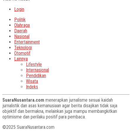
Login
Politik
Olahraga
Daerah
Nasional
Entertainment
Teknologi
Otomotif
Lainnya
Lifestyle
Internasional
Pendidikan
Wisata
Indeks
SuaraNusantara.com
menerapkan jurnalisme sesuai kaidah
jurnalistik dan asas kemanusiaan agar berita disajikan tidak saja
objektif dan bermakna, melainkan juga mampu membangkitkan
optimisme dan perilaku positif para pembaca.
©2025 SuaraNusantara.com