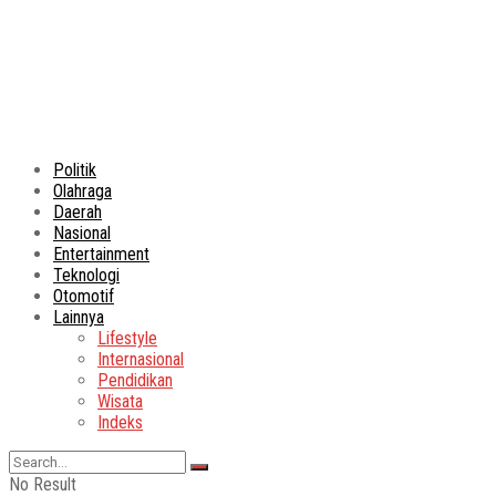
Politik
Olahraga
Daerah
Nasional
Entertainment
Teknologi
Otomotif
Lainnya
Lifestyle
Internasional
Pendidikan
Wisata
Indeks
No Result