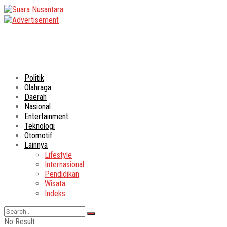
Politik
Olahraga
Daerah
Nasional
Entertainment
Teknologi
Otomotif
Lainnya
Lifestyle
Internasional
Pendidikan
Wisata
Indeks
No Result