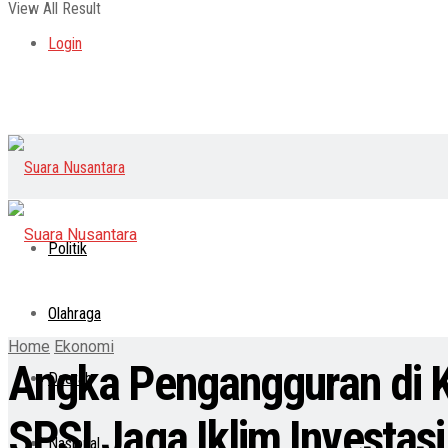
View All Result
Login
Politik
Olahraga
Home
Ekonomi
Angka Pengangguran di K
Daerah
SPSI Jaga Iklim Investasi
Nasional