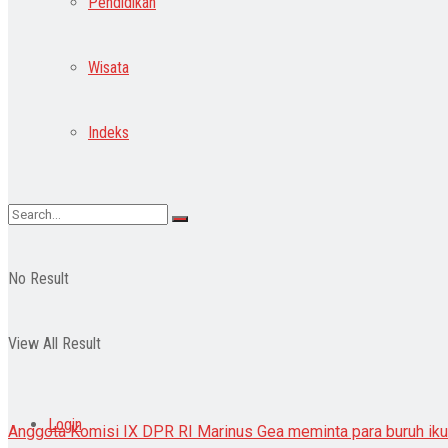
Pendidikan
Wisata
Indeks
No Result
View All Result
Login
Anggota Komisi IX DPR RI Marinus Gea meminta para buruh ikut 