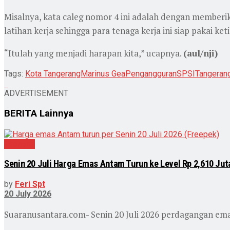
Misalnya, kata caleg nomor 4 ini adalah dengan member
latihan kerja sehingga para tenaga kerja ini siap pakai k
“Itulah yang menjadi harapan kita,” ucapnya.
(aul/nji)
Tags:
Kota Tangerang
Marinus Gea
Pengangguran
SPSI
Tangeran
ADVERTISEMENT
BERITA
Lainnya
Ekonomi
Senin 20 Juli Harga Emas Antam Turun ke Level Rp 2,610 Ju
by
Feri Spt
20 July 2026
Suaranusantara.com- Senin 20 Juli 2026 perdagangan ema