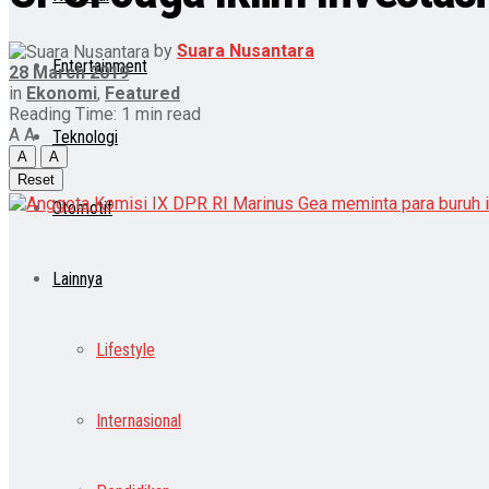
by
Suara Nusantara
Entertainment
28 March 2019
in
Ekonomi
,
Featured
Reading Time: 1 min read
A
A
Teknologi
A
A
Reset
Otomotif
Lainnya
Lifestyle
Internasional