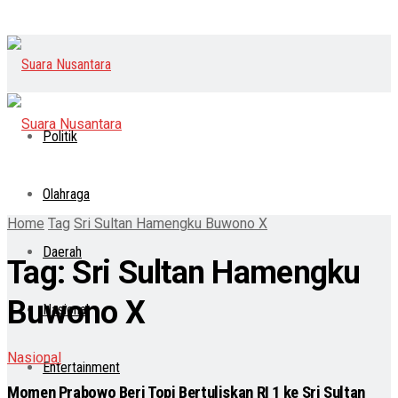
Politik
Olahraga
Home
Tag
Sri Sultan Hamengku Buwono X
Daerah
Tag:
Sri Sultan Hamengku
Buwono X
Nasional
Nasional
Entertainment
Momen Prabowo Beri Topi Bertuliskan RI 1 ke Sri Sultan