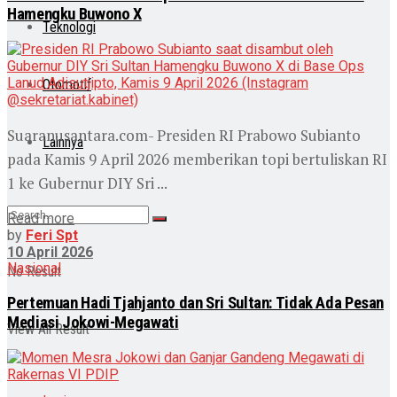
Hamengku Buwono X
Teknologi
Otomotif
Suaranusantara.com- Presiden RI Prabowo Subianto
Lainnya
pada Kamis 9 April 2026 memberikan topi bertuliskan RI
1 ke Gubernur DIY Sri ...
Read more
by
Feri Spt
10 April 2026
Nasional
No Result
Pertemuan Hadi Tjahjanto dan Sri Sultan: Tidak Ada Pesan
Mediasi Jokowi-Megawati
View All Result