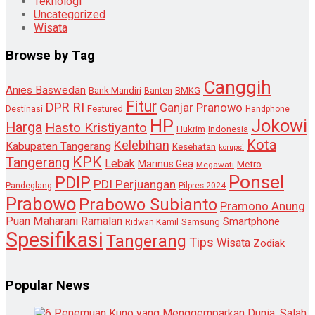
Teknologi
Uncategorized
Wisata
Browse by Tag
Canggih
Anies Baswedan
Bank Mandiri
Banten
BMKG
Fitur
DPR RI
Ganjar Pranowo
Destinasi
Featured
Handphone
HP
Jokowi
Harga
Hasto Kristiyanto
Hukrim
Indonesia
Kota
Kelebihan
Kabupaten Tangerang
Kesehatan
korupsi
KPK
Tangerang
Lebak
Marinus Gea
Metro
Megawati
Ponsel
PDIP
PDI Perjuangan
Pandeglang
Pilpres 2024
Prabowo
Prabowo Subianto
Pramono Anung
Puan Maharani
Ramalan
Smartphone
Samsung
Ridwan Kamil
Spesifikasi
Tangerang
Tips
Wisata
Zodiak
Popular News