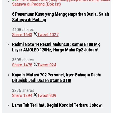
6 Penemuan Kuno yang Menggemparkan Dunia, Salah
Satunya di Padang
4108 shares
Share
1643
Tweet
1027
Redmi Note 14 Resmi Meluncur: Kamera 108 MP,
Layar AMOLED 120Hz, Harga Mulai Rp2 Jutaan!
3695 shares
Share
1478
Tweet
924
Kapolri Mutasi 702 Personel, Irjen Bahagia Dachi
Ditunjuk Jadi Dosen Utama STIK
3236 shares
Share
1294
Tweet
809
Lama Tak Terlihat, Begini Kondisi Terbaru Jokowi