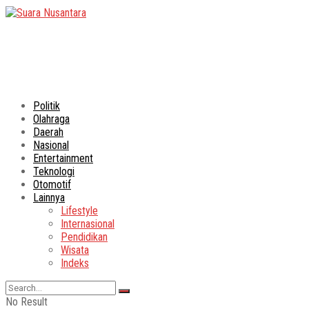
Politik
Olahraga
Daerah
Nasional
Entertainment
Teknologi
Otomotif
Lainnya
Lifestyle
Internasional
Pendidikan
Wisata
Indeks
No Result