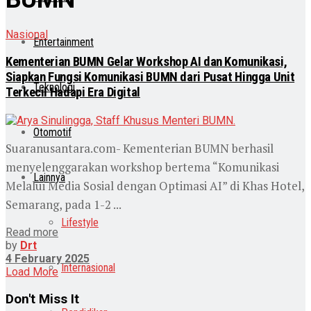
Nasional
Entertainment
Kementerian BUMN Gelar Workshop AI dan Komunikasi,
Siapkan Fungsi Komunikasi BUMN dari Pusat Hingga Unit
Teknologi
Terkecil Hadapi Era Digital
Otomotif
Suaranusantara.com- Kementerian BUMN berhasil
menyelenggarakan workshop bertema “Komunikasi
Lainnya
Melalui Media Sosial dengan Optimasi AI” di Khas Hotel,
Semarang, pada 1-2 ...
Lifestyle
Read more
by
Drt
4 February 2025
Internasional
Load More
Don't Miss It