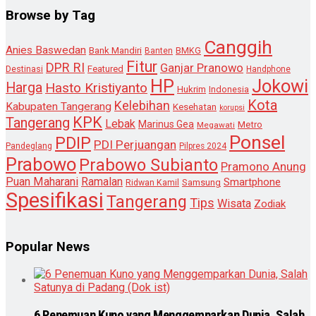
Browse by Tag
Canggih
Anies Baswedan
Bank Mandiri
Banten
BMKG
Fitur
DPR RI
Ganjar Pranowo
Destinasi
Featured
Handphone
HP
Jokowi
Harga
Hasto Kristiyanto
Hukrim
Indonesia
Kota
Kelebihan
Kabupaten Tangerang
Kesehatan
korupsi
KPK
Tangerang
Lebak
Marinus Gea
Metro
Megawati
Ponsel
PDIP
PDI Perjuangan
Pandeglang
Pilpres 2024
Prabowo
Prabowo Subianto
Pramono Anung
Puan Maharani
Ramalan
Smartphone
Samsung
Ridwan Kamil
Spesifikasi
Tangerang
Tips
Wisata
Zodiak
Popular News
6 Penemuan Kuno yang Menggemparkan Dunia, Salah