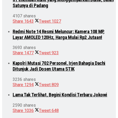
Satunya di Padang
4107 shares
Share
1643
Tweet
1027
Redmi Note 14 Resmi Meluncur: Kamera 108 MP,
Layar AMOLED 120Hz, Harga Mulai Rp2 Jutaan!
3693 shares
Share
1477
Tweet
923
Kapolri Mutasi 702 Personel, Irjen Bahagia Dachi
Ditunjuk Jadi Dosen Utama STIK
3236 shares
Share
1294
Tweet
809
Lama Tak Terlihat, Begini Kondisi Terbaru Jokowi
2590 shares
Share
1036
Tweet
648