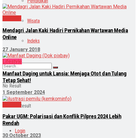
Pendidikan
Nasional
Wisata
Mendagri Jalan Kaki Hadiri Pernikahan Wartawan Media
Online
Indeks
27 January 2018
Lifestyle
Manfaat Daging untuk Lansia: Menjaga Otot dan Tulang
Tetap Sehat!
No Result
1 September 2024
Nasional
View All Result
Pakar UGM: Polarisasi dan Konflik Pilpres 2024 Lebih
Rendah
Login
30 October 2023