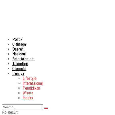
Politik
Olahraga
Daerah
Nasional
Entertainment
Teknologi
Otomotif
Lainnya
Lifestyle
Internasional
Pendidikan
Wisata
Indeks
No Result