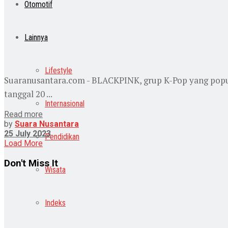
Otomotif
Lainnya
Lifestyle
Suaranusantara.com - BLACKPINK, grup K-Pop yang popul
tanggal 20 ...
Internasional
Read more
by
Suara Nusantara
25 July 2023
Pendidikan
Load More
Don't Miss It
Wisata
Indeks