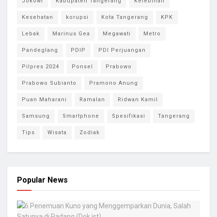
Jokowi
Kabupaten Tangerang
Kelebihan
Kesehatan
korupsi
Kota Tangerang
KPK
Lebak
Marinus Gea
Megawati
Metro
Pandeglang
PDIP
PDI Perjuangan
Pilpres 2024
Ponsel
Prabowo
Prabowo Subianto
Pramono Anung
Puan Maharani
Ramalan
Ridwan Kamil
Samsung
Smartphone
Spesifikasi
Tangerang
Tips
Wisata
Zodiak
Popular News