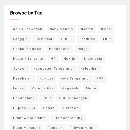
Browse by Tag
Anies Baswedan
Bank Mandiri
Banten
BMKG
Canggih
Destinasi
DPR RI
Featured
Fitur
Ganjar Pranowo
Handphone
Harga
Hasto Kristiyanto
HP
Hukrim
Indonesia
Jokowi
Kabupaten Tangerang
Kelebihan
Kesehatan
korupsi
Kota Tangerang
KPK
Lebak
Marinus Gea
Megawati
Metro
Pandeglang
PDIP
PDI Perjuangan
Pilpres 2024
Ponsel
Prabowo
Prabowo Subianto
Pramono Anung
Puan Maharani
Ramalan
Ridwan Kamil