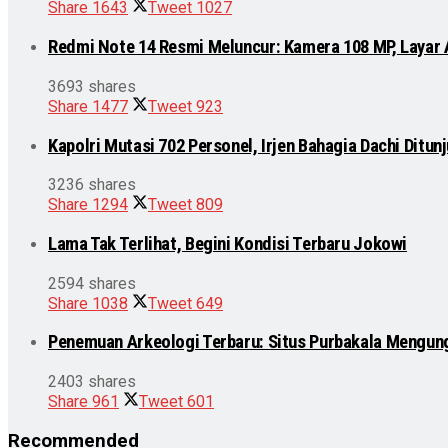
Share
1643
Tweet
1027
Redmi Note 14 Resmi Meluncur: Kamera 108 MP, Layar
3693 shares
Share
1477
Tweet
923
Kapolri Mutasi 702 Personel, Irjen Bahagia Dachi Ditu
3236 shares
Share
1294
Tweet
809
Lama Tak Terlihat, Begini Kondisi Terbaru Jokowi
2594 shares
Share
1038
Tweet
649
Penemuan Arkeologi Terbaru: Situs Purbakala Mengun
2403 shares
Share
961
Tweet
601
Recommended