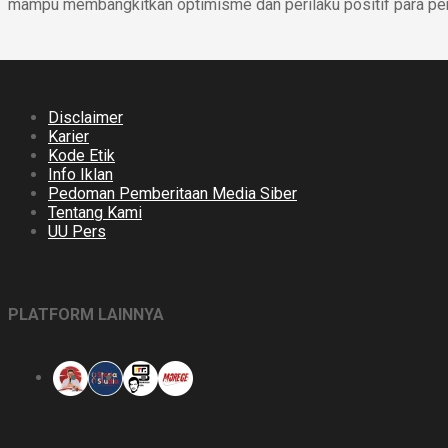
mampu membangkitkan optimisme dan perilaku positif para p
Disclaimer
Karier
Kode Etik
Info Iklan
Pedoman Pemberitaan Media Siber
Tentang Kami
UU Pers
PLATFORM LAINNYA