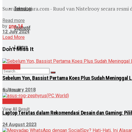
Suaranusantara.com - Ruud van Nistelrooy secara resmi dit
Teknologi
Read more
by
snc 14
Otomotif
12 July 2024
Load More
Lainnya
Don't Miss It
Nasional
Sebelum Yon, Bassist Pertama Koes Plus Sudah Meninggal L
6 January 2018
No Result
Teknologi
View All Result
Laptop Teratas dalam Rekomendasi Desain dan Gaming: Pili
24 August 2023