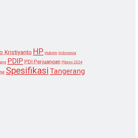
HP
o Kristiyanto
Hukrim
Indonesia
PDIP
PDI Perjuangan
lang
Pilpres 2024
Spesifikasi
Tangerang
ne