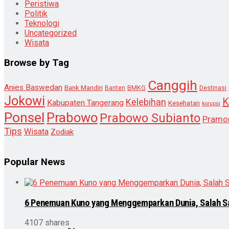
Peristiwa
Politik
Teknologi
Uncategorized
Wisata
Browse by Tag
Canggih
Anies Baswedan
Bank Mandiri
Destinasi
Banten
BMKG
Jokowi
K
Kelebihan
Kabupaten Tangerang
Kesehatan
korupsi
Ponsel
Prabowo
Prabowo Subianto
Pramo
Tips
Wisata
Zodiak
Popular News
6 Penemuan Kuno yang Menggemparkan Dunia, Salah S
4107 shares