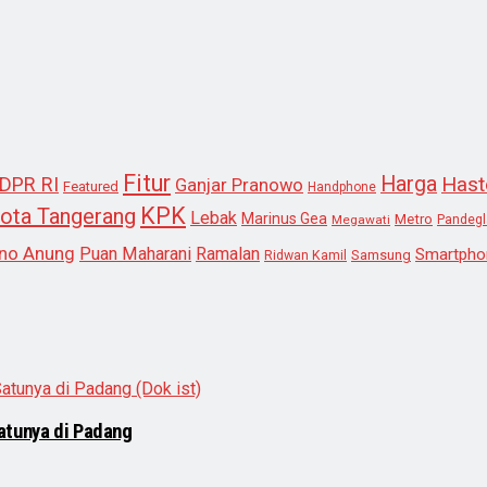
Fitur
Harga
Hast
DPR RI
Ganjar Pranowo
Featured
Handphone
KPK
ota Tangerang
Lebak
Marinus Gea
Metro
Megawati
Pandeg
no Anung
Puan Maharani
Ramalan
Smartpho
Samsung
Ridwan Kamil
atunya di Padang