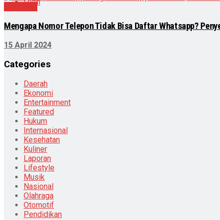
Login
Teknologi
Mengapa Nomor Telepon Tidak Bisa Daftar Whatsapp? Penye
15 April 2024
Categories
Daerah
Ekonomi
Entertainment
Featured
Hukum
Internasional
Kesehatan
Kuliner
Laporan
Lifestyle
Musik
Nasional
Olahraga
Otomotif
Pendidikan