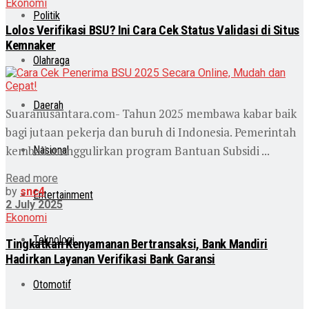
Ekonomi
Politik
Lolos Verifikasi BSU? Ini Cara Cek Status Validasi di Situs
Kemnaker
Olahraga
Daerah
Suaranusantara.com- Tahun 2025 membawa kabar baik
bagi jutaan pekerja dan buruh di Indonesia. Pemerintah
kembali menggulirkan program Bantuan Subsidi ...
Nasional
Read more
by
snc4
Entertainment
2 July 2025
Ekonomi
Teknologi
Tingkatkan Kenyamanan Bertransaksi, Bank Mandiri
Hadirkan Layanan Verifikasi Bank Garansi
Otomotif