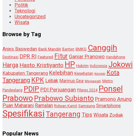
Politik
Teknologi
Uncategorized
Wisata
Browse by Tag
Canggih
Anies Baswedan
Bank Mandiri
Banten
BMKG
Fitur
DPR RI
Ganjar Pranowo
Destinasi
Featured
Handphone
HP
Jokowi
Harga
Hasto Kristiyanto
Hukrim
Indonesia
Kota
Kelebihan
Kabupaten Tangerang
Kesehatan
korupsi
KPK
Tangerang
Lebak
Marinus Gea
Metro
Megawati
Ponsel
PDIP
PDI Perjuangan
Pandeglang
Pilpres 2024
Prabowo
Prabowo Subianto
Pramono Anung
Puan Maharani
Ramalan
Smartphone
Samsung
Ridwan Kamil
Spesifikasi
Tangerang
Tips
Wisata
Zodiak
Popular News