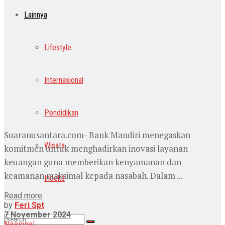
Lainnya
Lifestyle
Internasional
Pendidikan
Suaranusantara.com- Bank Mandiri menegaskan
Wisata
komitmen untuk menghadirkan inovasi layanan
keuangan guna memberikan kenyamanan dan
keamanan maksimal kepada nasabah. Dalam ...
Indeks
Read more
by
Feri Spt
7 November 2024
Nasional