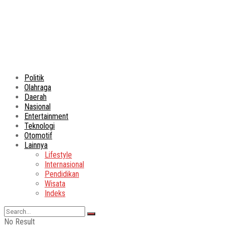
Politik
Olahraga
Daerah
Nasional
Entertainment
Teknologi
Otomotif
Lainnya
Lifestyle
Internasional
Pendidikan
Wisata
Indeks
No Result