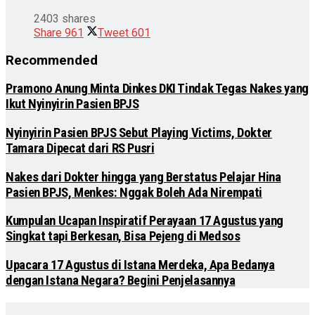
2403 shares
Share
961
Tweet
601
Recommended
Pramono Anung Minta Dinkes DKI Tindak Tegas Nakes yang
Ikut Nyinyirin Pasien BPJS
Nyinyirin Pasien BPJS Sebut Playing Victims, Dokter
Tamara Dipecat dari RS Pusri
Nakes dari Dokter hingga yang Berstatus Pelajar Hina
Pasien BPJS, Menkes: Nggak Boleh Ada Nirempati
Kumpulan Ucapan Inspiratif Perayaan 17 Agustus yang
Singkat tapi Berkesan, Bisa Pejeng di Medsos
Upacara 17 Agustus di Istana Merdeka, Apa Bedanya
dengan Istana Negara? Begini Penjelasannya