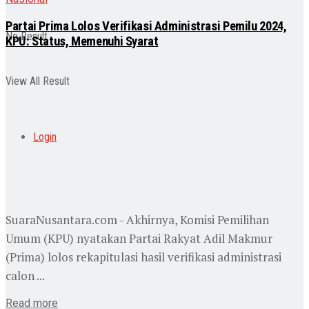
Partai Prima Lolos Verifikasi Administrasi Pemilu 2024,
No Result
KPU: Status, Memenuhi Syarat
View All Result
Login
SuaraNusantara.com - Akhirnya, Komisi Pemilihan
Umum (KPU) nyatakan Partai Rakyat Adil Makmur
(Prima) lolos rekapitulasi hasil verifikasi administrasi
calon ...
Read more