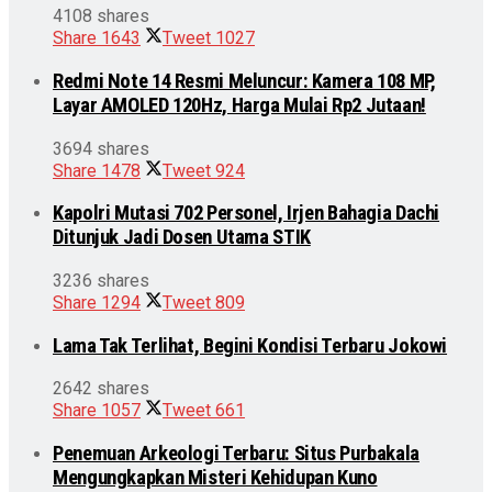
4108 shares
Share
1643
Tweet
1027
Redmi Note 14 Resmi Meluncur: Kamera 108 MP,
Layar AMOLED 120Hz, Harga Mulai Rp2 Jutaan!
3694 shares
Share
1478
Tweet
924
Kapolri Mutasi 702 Personel, Irjen Bahagia Dachi
Ditunjuk Jadi Dosen Utama STIK
3236 shares
Share
1294
Tweet
809
Lama Tak Terlihat, Begini Kondisi Terbaru Jokowi
2642 shares
Share
1057
Tweet
661
Penemuan Arkeologi Terbaru: Situs Purbakala
Mengungkapkan Misteri Kehidupan Kuno