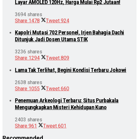
Layar AMOLED 120Hz, Harga Mulai Rp2 Jutaan!
3694 shares
Share
1478
Tweet
924
Kapolri Mutasi 702 Personel, Irjen Bahagia Dachi
Ditunjuk Jadi Dosen Utama STIK
3236 shares
Share
1294
Tweet
809
Lama Tak Terlihat, Begini Kondisi Terbaru Jokowi
2638 shares
Share
1055
Tweet
660
Penemuan Arkeologi Terbaru: Situs Purbakala
Mengungkapkan Misteri Kehidupan Kuno
2403 shares
Share
961
Tweet
601
Recommended