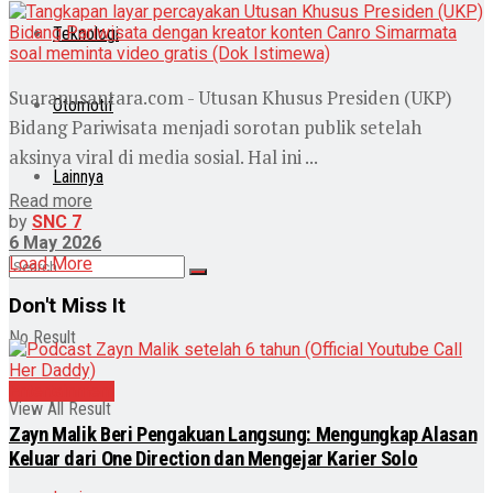
Teknologi
Suaranusantara.com - Utusan Khusus Presiden (UKP)
Otomotif
Bidang Pariwisata menjadi sorotan publik setelah
aksinya viral di media sosial. Hal ini ...
Lainnya
Read more
by
SNC 7
6 May 2026
Load More
Don't Miss It
No Result
Entertainment
View All Result
Zayn Malik Beri Pengakuan Langsung: Mengungkap Alasan
Keluar dari One Direction dan Mengejar Karier Solo