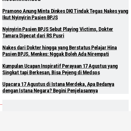
Pramono Anung Minta Dinkes DKI Tindak Tegas Nakes yang
Ikut Nyinyirin Pasien BPJS
Nyinyirin Pasien BPJS Sebut Playing Victims, Dokter
Tamara Dipecat dari RS Pusri
Nakes dari Dokter hingga yang Berstatus Pelajar Hina
Pasien BPJS, Menkes: Nggak Boleh Ada Nirempati
Kumpulan Ucapan Inspiratif Perayaan 17 Agustus yang
Singkat tapi Berkesan, Bisa Pejeng di Medsos
Upacara 17 Agustus di Istana Merdeka, Apa Bedanya
dengan Istana Negara? Begini Penjelasannya