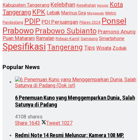
Kota
Kelebihan
Kabupaten Tangerang
Kesehatan
korupsi
KPK
Tangerang
Lebak
Marinus Gea
Metro
Megawati
Ponsel
PDIP
PDI Perjuangan
Pandeglang
Pilpres 2024
Prabowo
Prabowo Subianto
Pramono Anung
Puan Maharani
Ramalan
Smartphone
Samsung
Ridwan Kamil
Spesifikasi
Tangerang
Tips
Wisata
Zodiak
Popular News
6 Penemuan Kuno yang Menggemparkan Dunia, Salah
Satunya di Padang
4108 shares
Share
1643
Tweet
1027
Redmi Note 14 Resmi Meluncur: Kamera 108 MP,