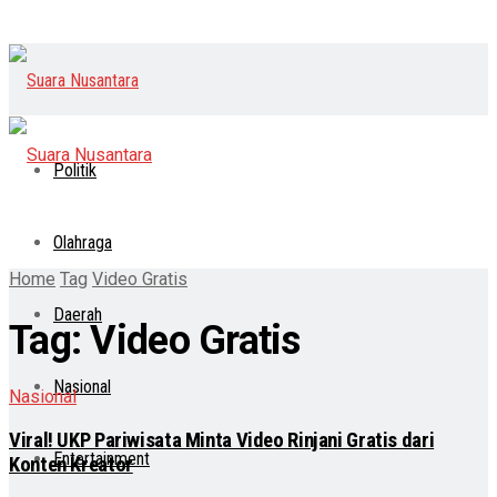
Politik
Olahraga
Home
Tag
Video Gratis
Daerah
Tag:
Video Gratis
Nasional
Nasional
Viral! UKP Pariwisata Minta Video Rinjani Gratis dari
Entertainment
Konten Kreator