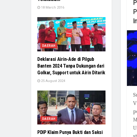
P
18 March 2016
P
I
DAERAH
Deklarasi Airin-Ade di Pilgub
Banten 2024 Tanpa Dukungan dari
Golkar, Support untuk Airin Ditarik
25 August 2024
S
V
p
M
DAERAH
U
PDIP Klaim Punya Bukti dan Saksi
s