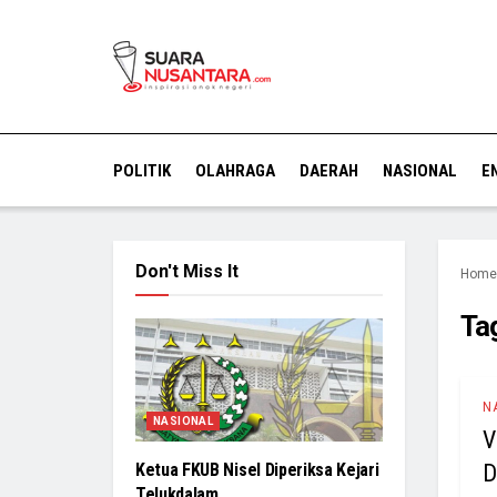
POLITIK
OLAHRAGA
DAERAH
NASIONAL
E
Don't Miss It
Home
Ta
N
NASIONAL
V
D
Ketua FKUB Nisel Diperiksa Kejari
Telukdalam