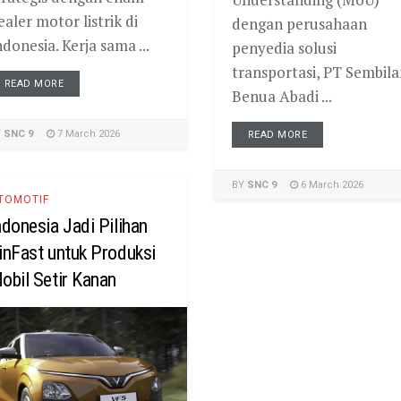
ealer motor listrik di
dengan perusahaan
ndonesia. Kerja sama ...
penyedia solusi
transportasi, PT Sembila
READ MORE
Benua Abadi ...
Y
SNC 9
7 March 2026
READ MORE
BY
SNC 9
6 March 2026
TOMOTIF
ndonesia Jadi Pilihan
inFast untuk Produksi
obil Setir Kanan