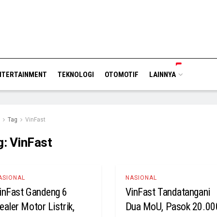
NTERTAINMENT
TEKNOLOGI
OTOMOTIF
LAINNYA
Tag
VinFast
g:
VinFast
ASIONAL
NASIONAL
inFast Gandeng 6
VinFast Tandatangani
ealer Motor Listrik,
Dua MoU, Pasok 20.00