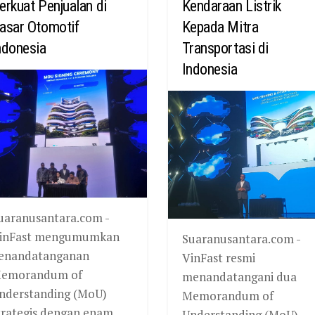
erkuat Penjualan di
Kendaraan Listrik
asar Otomotif
Kepada Mitra
ndonesia
Transportasi di
Indonesia
uaranusantara.com -
inFast mengumumkan
Suaranusantara.com -
enandatanganan
VinFast resmi
emorandum of
menandatangani dua
nderstanding (MoU)
Memorandum of
trategis dengan enam
Understanding (MoU)