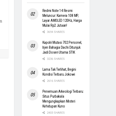
Redmi Note 14 Resmi
Meluncur: Kamera 108 MP,
n
Layar AMOLED 120Hz, Harga
Mulai Rp2 Jutaan!
3694 SHARES
Kapolri Mutasi 702 Personel,
Irjen Bahagia Dachi Ditunjuk
Jadi Dosen Utama STIK
3236 SHARES
Lama Tak Terlihat, Begini
Kondisi Terbaru Jokowi
2616 SHARES
Penemuan Arkeologi Terbaru:
Situs Purbakala
Mengungkapkan Misteri
Kehidupan Kuno
2403 SHARES