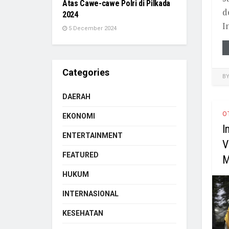
Atas Cawe-cawe Polri di Pilkada
d
2024
I
5 December 2024
Categories
B
DAERAH
O
EKONOMI
I
ENTERTAINMENT
V
FEATURED
M
HUKUM
INTERNASIONAL
KESEHATAN