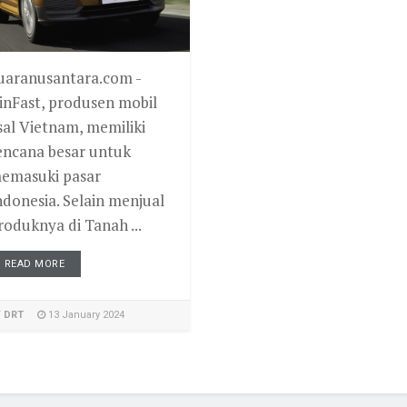
uaranusantara.com -
inFast, produsen mobil
sal Vietnam, memiliki
encana besar untuk
emasuki pasar
ndonesia. Selain menjual
roduknya di Tanah ...
READ MORE
Y
DRT
13 January 2024