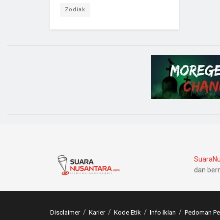
Zodiak
SuaraNu
dan ber
Disclaimer
Karier
Kode Etik
Info Iklan
Pedoman Pem