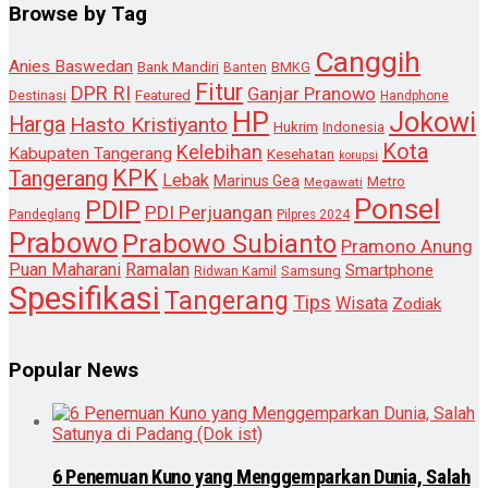
Browse by Tag
Canggih
Anies Baswedan
Bank Mandiri
Banten
BMKG
Fitur
DPR RI
Ganjar Pranowo
Destinasi
Featured
Handphone
HP
Jokowi
Harga
Hasto Kristiyanto
Hukrim
Indonesia
Kota
Kelebihan
Kabupaten Tangerang
Kesehatan
korupsi
KPK
Tangerang
Lebak
Marinus Gea
Metro
Megawati
Ponsel
PDIP
PDI Perjuangan
Pandeglang
Pilpres 2024
Prabowo
Prabowo Subianto
Pramono Anung
Puan Maharani
Ramalan
Smartphone
Samsung
Ridwan Kamil
Spesifikasi
Tangerang
Tips
Wisata
Zodiak
Popular News
6 Penemuan Kuno yang Menggemparkan Dunia, Salah