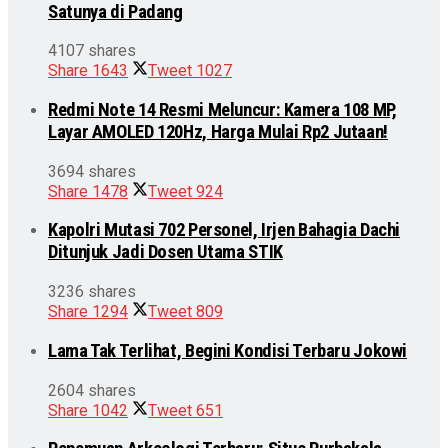
Satunya di Padang
4107 shares
Share
1643
Tweet
1027
Redmi Note 14 Resmi Meluncur: Kamera 108 MP,
Layar AMOLED 120Hz, Harga Mulai Rp2 Jutaan!
3694 shares
Share
1478
Tweet
924
Kapolri Mutasi 702 Personel, Irjen Bahagia Dachi
Ditunjuk Jadi Dosen Utama STIK
3236 shares
Share
1294
Tweet
809
Lama Tak Terlihat, Begini Kondisi Terbaru Jokowi
2604 shares
Share
1042
Tweet
651