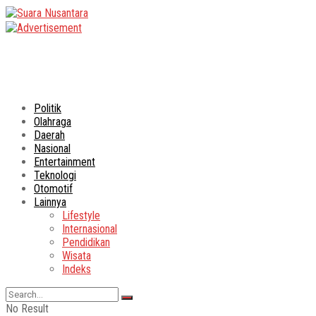
Politik
Olahraga
Daerah
Nasional
Entertainment
Teknologi
Otomotif
Lainnya
Lifestyle
Internasional
Pendidikan
Wisata
Indeks
No Result