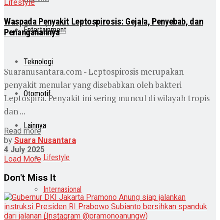
Lifestyle
Waspada Penyakit Leptospirosis: Gejala, Penyebab, dan
Entertainment
Penanganannya
Teknologi
Suaranusantara.com - Leptospirosis merupakan
penyakit menular yang disebabkan oleh bakteri
Otomotif
Leptospira. Penyakit ini sering muncul di wilayah tropis
dan ...
Lainnya
Read more
by
Suara Nusantara
4 July 2025
Lifestyle
Load More
Don't Miss It
Internasional