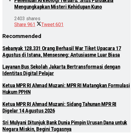
Penemuan Arkeologi Terbaru: Situs Purbakala
Mengungkapkan Misteri Kehidupan Kuno
2403 shares
Share
961
Tweet
601
Recommended
Sebanyak 128.331 Orang Berhasil War Tiket Upacara 17
Agustus di Istana, Mensesneg: Antusiasme Luar Biasa
Layanan Bus Sekolah Jakarta Bertransformasi dengan
Identitas Digital Pelajar
Ketua MPR RI Ahmad Muzani: MPR RI Matangkan Formulasi
Hukum PPHN
Ketua MPR RI Ahmad Muzani: Sidang Tahunan MPR RI
Digelar 14 Agustus 2026
Sri Mulyani Ditunjuk Bank Dunia Pimpin Urusan Dana untuk
Negara Miskin, Begini Tugasnya