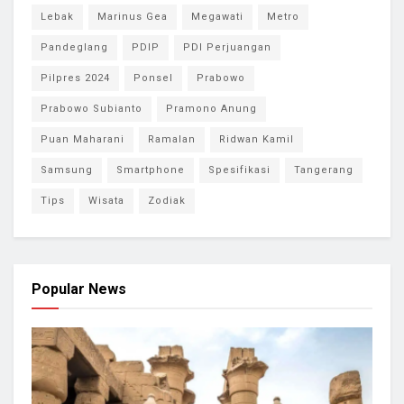
Lebak
Marinus Gea
Megawati
Metro
Pandeglang
PDIP
PDI Perjuangan
Pilpres 2024
Ponsel
Prabowo
Prabowo Subianto
Pramono Anung
Puan Maharani
Ramalan
Ridwan Kamil
Samsung
Smartphone
Spesifikasi
Tangerang
Tips
Wisata
Zodiak
Popular News