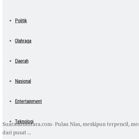
Politik
Olahraga
Daerah
Nasional
Entertainment
Teknologi
Suaranusantara.com- Pulau Nias, meskipun terpencil, me
dari pusat ...