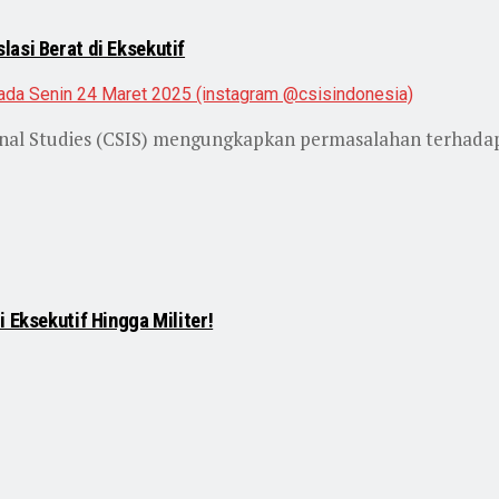
asi Berat di Eksekutif
ional Studies (CSIS) mengungkapkan permasalahan terhad
 Eksekutif Hingga Militer!