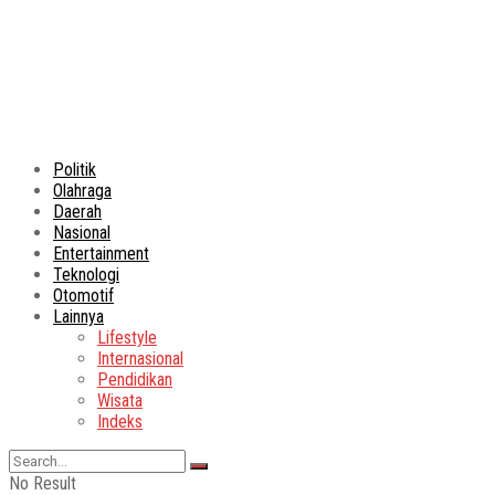
Politik
Olahraga
Daerah
Nasional
Entertainment
Teknologi
Otomotif
Lainnya
Lifestyle
Internasional
Pendidikan
Wisata
Indeks
No Result