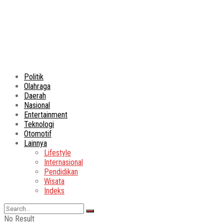
Politik
Olahraga
Daerah
Nasional
Entertainment
Teknologi
Otomotif
Lainnya
Lifestyle
Internasional
Pendidikan
Wisata
Indeks
No Result