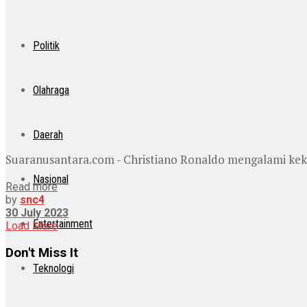
Politik
Olahraga
Daerah
Suaranusantara.com - Christiano Ronaldo mengalami kek
Nasional
Read more
by
snc4
30 July 2023
Entertainment
Load More
Don't Miss It
Teknologi