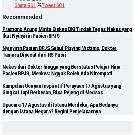
Share
961
Tweet
601
Recommended
Pramono Anung Minta Dinkes DKI Tindak Tegas Nakes yang
Ikut Nyinyirin Pasien BPJS
Nyinyirin Pasien BPJS Sebut Playing Victims, Dokter
Tamara Dipecat dari RS Pusri
Nakes dari Dokter hingga yang Berstatus Pelajar Hina
Pasien BPJS, Menkes: Nggak Boleh Ada Nirempati
Kumpulan Ucapan Inspiratif Perayaan 17 Agustus yang
Singkat tapi Berkesan, Bisa Pejeng di Medsos
Upacara 17 Agustus di Istana Merdeka, Apa Bedanya
dengan Istana Negara? Begini Penjelasannya