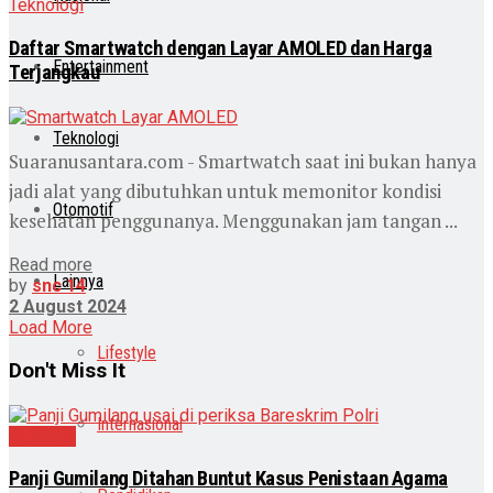
Teknologi
Daftar Smartwatch dengan Layar AMOLED dan Harga
Entertainment
Terjangkau
Teknologi
Suaranusantara.com - Smartwatch saat ini bukan hanya
jadi alat yang dibutuhkan untuk memonitor kondisi
Otomotif
kesehatan penggunanya. Menggunakan jam tangan ...
Read more
Lainnya
by
snc 14
2 August 2024
Load More
Lifestyle
Don't Miss It
Internasional
Nasional
Panji Gumilang Ditahan Buntut Kasus Penistaan Agama