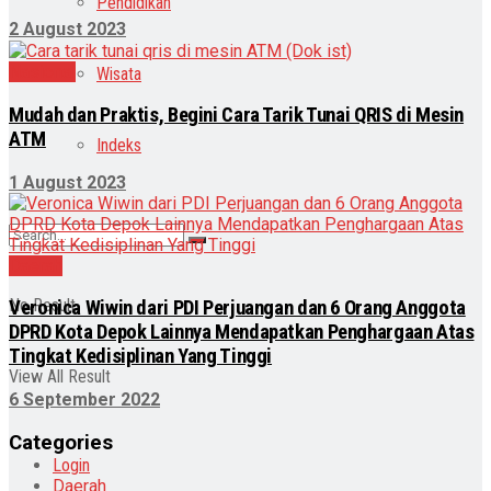
Pendidikan
2 August 2023
Nasional
Wisata
Mudah dan Praktis, Begini Cara Tarik Tunai QRIS di Mesin
ATM
Indeks
1 August 2023
Daerah
No Result
Veronica Wiwin dari PDI Perjuangan dan 6 Orang Anggota
DPRD Kota Depok Lainnya Mendapatkan Penghargaan Atas
Tingkat Kedisiplinan Yang Tinggi
View All Result
6 September 2022
Categories
Login
Daerah