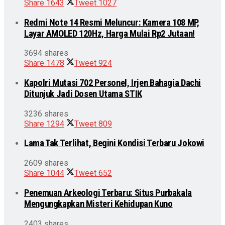
Share
1643
Tweet
1027
Redmi Note 14 Resmi Meluncur: Kamera 108 MP,
Layar AMOLED 120Hz, Harga Mulai Rp2 Jutaan!
3694 shares
Share
1478
Tweet
924
Kapolri Mutasi 702 Personel, Irjen Bahagia Dachi
Ditunjuk Jadi Dosen Utama STIK
3236 shares
Share
1294
Tweet
809
Lama Tak Terlihat, Begini Kondisi Terbaru Jokowi
2609 shares
Share
1044
Tweet
652
Penemuan Arkeologi Terbaru: Situs Purbakala
Mengungkapkan Misteri Kehidupan Kuno
2403 shares