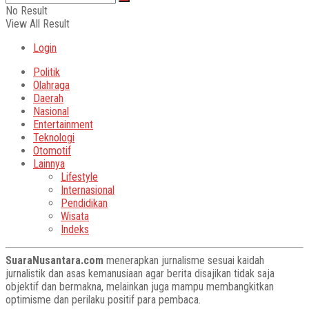
No Result
View All Result
Login
Politik
Olahraga
Daerah
Nasional
Entertainment
Teknologi
Otomotif
Lainnya
Lifestyle
Internasional
Pendidikan
Wisata
Indeks
SuaraNusantara.com
menerapkan jurnalisme sesuai kaidah
jurnalistik dan asas kemanusiaan agar berita disajikan tidak saja
objektif dan bermakna, melainkan juga mampu membangkitkan
optimisme dan perilaku positif para pembaca.