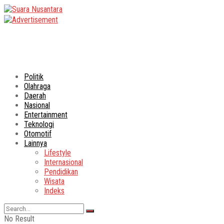
Politik
Olahraga
Daerah
Nasional
Entertainment
Teknologi
Otomotif
Lainnya
Lifestyle
Internasional
Pendidikan
Wisata
Indeks
No Result