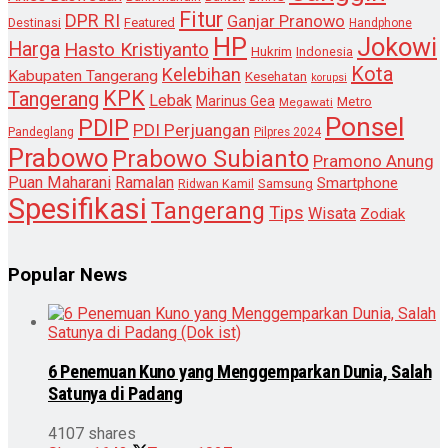
Fitur
DPR RI
Ganjar Pranowo
Destinasi
Featured
Handphone
HP
Jokowi
Harga
Hasto Kristiyanto
Hukrim
Indonesia
Kota
Kelebihan
Kabupaten Tangerang
Kesehatan
korupsi
KPK
Tangerang
Lebak
Marinus Gea
Metro
Megawati
Ponsel
PDIP
PDI Perjuangan
Pandeglang
Pilpres 2024
Prabowo
Prabowo Subianto
Pramono Anung
Puan Maharani
Ramalan
Smartphone
Samsung
Ridwan Kamil
Spesifikasi
Tangerang
Tips
Wisata
Zodiak
Popular News
6 Penemuan Kuno yang Menggemparkan Dunia, Salah
Satunya di Padang
4107 shares