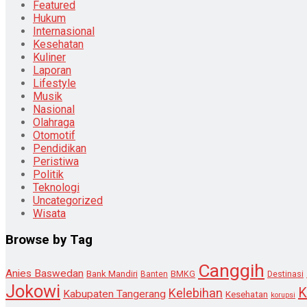
Featured
Hukum
Internasional
Kesehatan
Kuliner
Laporan
Lifestyle
Musik
Nasional
Olahraga
Otomotif
Pendidikan
Peristiwa
Politik
Teknologi
Uncategorized
Wisata
Browse by Tag
Canggih
Anies Baswedan
Bank Mandiri
Destinasi
Banten
BMKG
Jokowi
K
Kelebihan
Kabupaten Tangerang
Kesehatan
korupsi