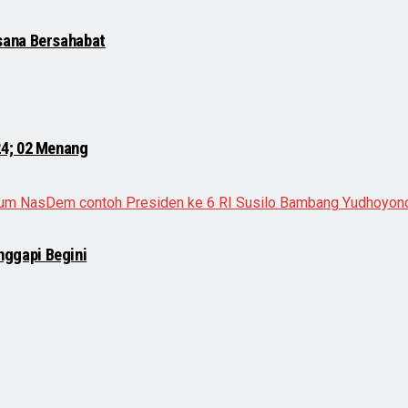
sana Bersahabat
24; 02 Menang
ggapi Begini