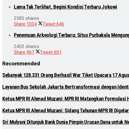
Lama Tak Terlihat, Begini Kondisi Terbaru Jokowi
2585 shares
Share
1034
Tweet
646
Penemuan Arkeologi Terbaru: Situs Purbakala Mengun
2403 shares
Share
961
Tweet
601
Recommended
Sebanyak 128.331 Orang Berhasil War Tiket Upacara 17 Agus
Layanan Bus Sekolah Jakarta Bertransformasi dengan Identit
Ketua MPR RI Ahmad Muzani: MPR RI Matangkan Formulasi
Ketua MPR RI Ahmad Muzani: Sidang Tahunan MPR RI Digelar
Sri Mulyani Ditunjuk Bank Dunia Pimpin Urusan Dana untuk N