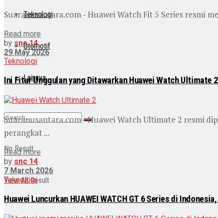
Suaranusantara.com - Huawei Watch Fit 5 Series resmi mel
Teknologi
Read more
by
snc 14
Otomotif
29 May 2026
Teknologi
Lainnya
Ini Fitur Unggulan yang Ditawarkan Huawei Watch Ultimate 2:
Suaranusantara.com - Huawei Watch Ultimate 2 resmi dip
perangkat ...
No Result
Read more
by
snc 14
7 March 2026
Teknologi
View All Result
Huawei Luncurkan HUAWEI WATCH GT 6 Series di Indonesia, 