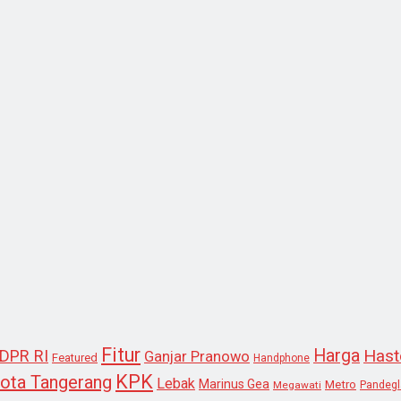
Fitur
Harga
Hast
DPR RI
Ganjar Pranowo
Featured
Handphone
KPK
ota Tangerang
Lebak
Marinus Gea
Metro
Megawati
Pandeg