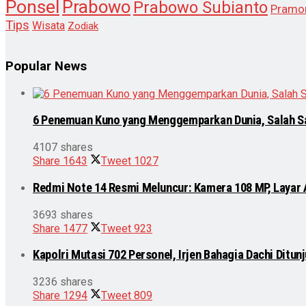
Ponsel
Prabowo
Prabowo Subianto
Pramo
Tips
Wisata
Zodiak
Popular News
6 Penemuan Kuno yang Menggemparkan Dunia, Salah S
4107 shares
Share
1643
Tweet
1027
Redmi Note 14 Resmi Meluncur: Kamera 108 MP, Layar
3693 shares
Share
1477
Tweet
923
Kapolri Mutasi 702 Personel, Irjen Bahagia Dachi Ditu
3236 shares
Share
1294
Tweet
809