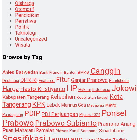
Olahraga
Otomotif
Pendidikan
Peristiwa
Politik
Teknologi
Uncategorized
Wisata
Browse by Tag
Canggih
Anies Baswedan
Bank Mandiri
Banten
BMKG
Fitur
DPR RI
Ganjar Pranowo
Destinasi
Featured
Handphone
HP
Jokowi
Harga
Hasto Kristiyanto
Hukrim
Indonesia
Kota
Kelebihan
Kabupaten Tangerang
Kesehatan
korupsi
KPK
Tangerang
Lebak
Marinus Gea
Metro
Megawati
Ponsel
PDIP
PDI Perjuangan
Pandeglang
Pilpres 2024
Prabowo
Prabowo Subianto
Pramono Anung
Puan Maharani
Ramalan
Smartphone
Samsung
Ridwan Kamil
Spesifikasi
Tangerang
Tips