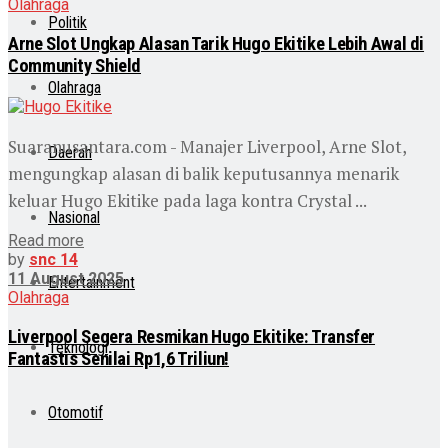
Olahraga
Politik
Arne Slot Ungkap Alasan Tarik Hugo Ekitike Lebih Awal di
Community Shield
Olahraga
Suaranusantara.com - Manajer Liverpool, Arne Slot,
Daerah
mengungkap alasan di balik keputusannya menarik
keluar Hugo Ekitike pada laga kontra Crystal ...
Nasional
Read more
by
snc 14
11 August 2025
Entertainment
Olahraga
Liverpool Segera Resmikan Hugo Ekitike: Transfer
Teknologi
Fantastis Senilai Rp1,6 Triliun!
Otomotif