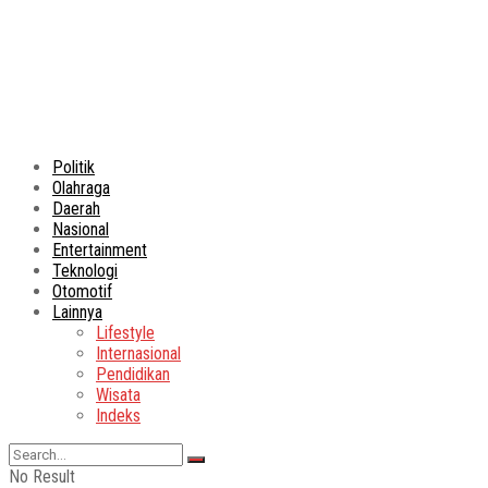
Politik
Olahraga
Daerah
Nasional
Entertainment
Teknologi
Otomotif
Lainnya
Lifestyle
Internasional
Pendidikan
Wisata
Indeks
No Result