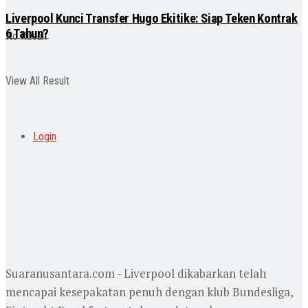
Liverpool Kunci Transfer Hugo Ekitike: Siap Teken Kontrak
6 Tahun?
No Result
View All Result
Login
Suaranusantara.com - Liverpool dikabarkan telah
mencapai kesepakatan penuh dengan klub Bundesliga,