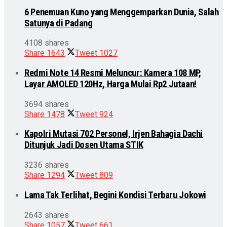
6 Penemuan Kuno yang Menggemparkan Dunia, Salah
Satunya di Padang
4108 shares
Share
1643
Tweet
1027
Redmi Note 14 Resmi Meluncur: Kamera 108 MP,
Layar AMOLED 120Hz, Harga Mulai Rp2 Jutaan!
3694 shares
Share
1478
Tweet
924
Kapolri Mutasi 702 Personel, Irjen Bahagia Dachi
Ditunjuk Jadi Dosen Utama STIK
3236 shares
Share
1294
Tweet
809
Lama Tak Terlihat, Begini Kondisi Terbaru Jokowi
2643 shares
Share
1057
Tweet
661