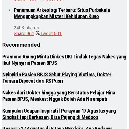
Penemuan Arkeologi Terbaru: Situs Purbakala
Mengungkapkan Misteri Kehidupan Kuno
2403 shares
Share
961
Tweet
601
Recommended
Pramono Anung Minta Dinkes DKI Tindak Tegas Nakes yang
Ikut Nyinyirin Pasien BPJS
Nyinyirin Pasien BPJS Sebut Playing Victims, Dokter
Tamara Dipecat dari RS Pusri
Nakes dari Dokter hingga yang Berstatus Pelajar Hina
Pasien BPJS, Menkes: Nggak Boleh Ada Nirempati
Kumpulan Ucapan Inspiratif Perayaan 17 Agustus yang
Singkat tapi Berkesan, Bisa Pejeng di Medsos
Upacara 17 Agustus di Istana Merdeka, Apa Bedanya