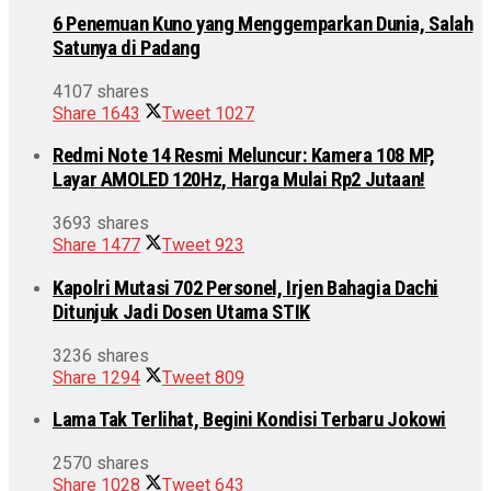
6 Penemuan Kuno yang Menggemparkan Dunia, Salah
Satunya di Padang
4107 shares
Share
1643
Tweet
1027
Redmi Note 14 Resmi Meluncur: Kamera 108 MP,
Layar AMOLED 120Hz, Harga Mulai Rp2 Jutaan!
3693 shares
Share
1477
Tweet
923
Kapolri Mutasi 702 Personel, Irjen Bahagia Dachi
Ditunjuk Jadi Dosen Utama STIK
3236 shares
Share
1294
Tweet
809
Lama Tak Terlihat, Begini Kondisi Terbaru Jokowi
2570 shares
Share
1028
Tweet
643