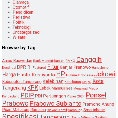
Olahraga
Otomotif
Pendidikan
Peristiwa
Politik
Teknologi
Uncategorized
Wisata
Browse by Tag
Canggih
Anies Baswedan
Bank Mandiri
Banten
BMKG
Fitur
DPR RI
Ganjar Pranowo
Destinasi
Featured
Handphone
HP
Jokowi
Harga
Hasto Kristiyanto
Hukrim
Indonesia
Kota
Kelebihan
Kabupaten Tangerang
Kesehatan
korupsi
KPK
Tangerang
Lebak
Marinus Gea
Metro
Megawati
Ponsel
PDIP
PDI Perjuangan
Pandeglang
Pilpres 2024
Prabowo
Prabowo Subianto
Pramono Anung
Puan Maharani
Ramalan
Smartphone
Samsung
Ridwan Kamil
Spesifikasi
Tangerang
Tips
Wisata
Zodiak