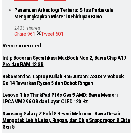
Penemuan Arkeologi Terbaru: Situs Purbakala
Mengungkapkan Misteri Kehidupan Kuno
2403 shares
Share
961
Tweet
601
Recommended
Intip Bocoran Spesifikasi MacBook Neo 2, Bawa Chip A19
Pro dan RAM 12 GB
Rekomendasi Laptop Kuliah Rp6 Jutaan: ASUS Vivobook
Go 14 Tawarkan Ryzen 5 dan Bobot Ringan
Lenovo Rilis ThinkPad P16s Gen 5 AMD: Bawa Memori
LPCAMM2 96 GB dan Layar OLED 120 Hz
Samsung Galaxy Z Fold 8 Resmi Meluncur: Bawa Desain
Mengotak Lebih Lebar, Ringan, dan Chip Snapdragon 8 Elite
Gen 5