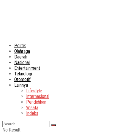
Politik
Olahraga
Daerah
Nasional
Entertainment
Teknologi
Otomotif
Lainnya
Lifestyle
Internasional
Pendidikan
Wisata
Indeks
No Result