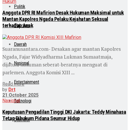
Hukum
Politik
Anggota DPR RI Mafirion Desak Hukuman Maksimal untuk
Mantan Kapolres Ngada Pelaku Kejahatan Seksual
terhadap Anak
Olahraga
Daerah
Suaranusantara.com- Desakan agar mantan Kapolres
Ngada, Fajar Widyadharma Lukman Sumaatmaja,
Nasional
dijatuhi hukuman seberat-beratnya menguat di
parlemen. Anggota Komisi XIII ...
Entertainment
Read more
by
Drt
21 October 2025
Nasional
Teknologi
Keputusan Pengadilan Tinggi DKI Jakarta: Teddy Minahasa
Tetap Dihukum Pidana Seumur Hidup
Otomotif