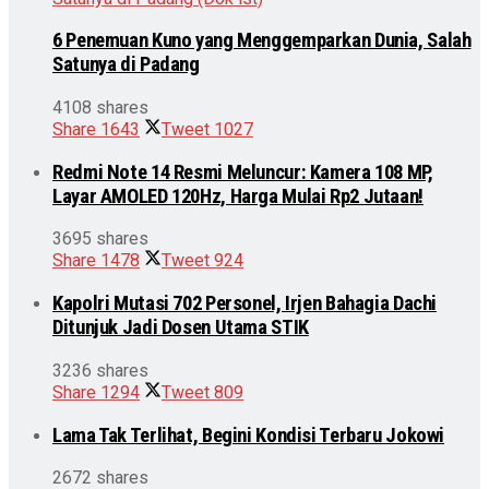
6 Penemuan Kuno yang Menggemparkan Dunia, Salah
Satunya di Padang
4108 shares
Share
1643
Tweet
1027
Redmi Note 14 Resmi Meluncur: Kamera 108 MP,
Layar AMOLED 120Hz, Harga Mulai Rp2 Jutaan!
3695 shares
Share
1478
Tweet
924
Kapolri Mutasi 702 Personel, Irjen Bahagia Dachi
Ditunjuk Jadi Dosen Utama STIK
3236 shares
Share
1294
Tweet
809
Lama Tak Terlihat, Begini Kondisi Terbaru Jokowi
2672 shares