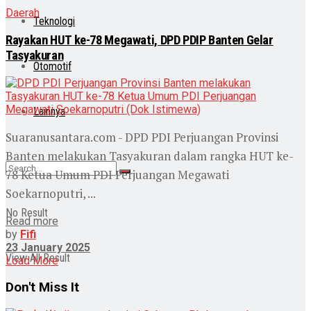
Daerah
Teknologi
Rayakan HUT ke-78 Megawati, DPD PDIP Banten Gelar
Tasyakuran
Otomotif
Lainnya
Suaranusantara.com - DPD PDI Perjuangan Provinsi
Banten melakukan Tasyakuran dalam rangka HUT ke-
78 Ketua Umum PDI Perjuangan Megawati
Soekarnoputri, ...
No Result
Read more
by
Fifi
23 January 2025
View All Result
Load More
Don't Miss It