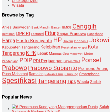
Uncategorized
Wisata
Browse by Tag
Canggih
Anies Baswedan
Bank Mandiri
Banten
BMKG
Fitur
DPR RI
Ganjar Pranowo
Destinasi
Featured
Handphone
HP
Jokowi
Harga
Hasto Kristiyanto
Hukrim
Indonesia
Kota
Kelebihan
Kabupaten Tangerang
Kesehatan
korupsi
KPK
Tangerang
Lebak
Marinus Gea
Metro
Megawati
Ponsel
PDIP
PDI Perjuangan
Pandeglang
Pilpres 2024
Prabowo
Prabowo Subianto
Pramono Anung
Puan Maharani
Ramalan
Smartphone
Samsung
Ridwan Kamil
Spesifikasi
Tangerang
Tips
Wisata
Zodiak
Popular News