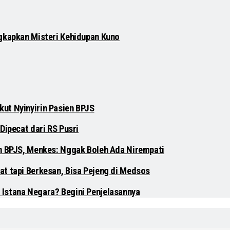
gkapkan Misteri Kehidupan Kuno
ut Nyinyirin Pasien BPJS
Dipecat dari RS Pusri
en BPJS, Menkes: Nggak Boleh Ada Nirempati
at tapi Berkesan, Bisa Pejeng di Medsos
 Istana Negara? Begini Penjelasannya