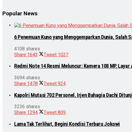
Popular News
6 Penemuan Kuno yang Menggemparkan Dunia, Salah S
4108 shares
Share
1643
Tweet
1027
Redmi Note 14 Resmi Meluncur: Kamera 108 MP, Layar
3694 shares
Share
1478
Tweet
924
Kapolri Mutasi 702 Personel, Irjen Bahagia Dachi Ditu
3236 shares
Share
1294
Tweet
809
Lama Tak Terlihat, Begini Kondisi Terbaru Jokowi