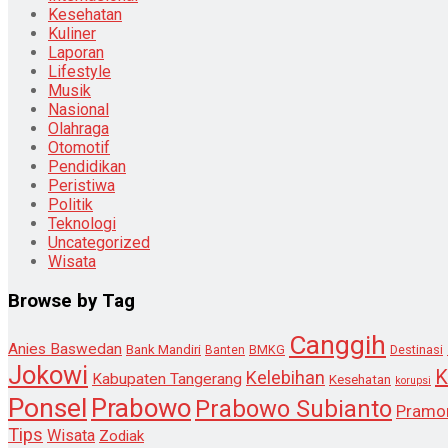
Kesehatan
Kuliner
Laporan
Lifestyle
Musik
Nasional
Olahraga
Otomotif
Pendidikan
Peristiwa
Politik
Teknologi
Uncategorized
Wisata
Browse by Tag
Canggih
Anies Baswedan
Bank Mandiri
Destinasi
Banten
BMKG
Jokowi
K
Kelebihan
Kabupaten Tangerang
Kesehatan
korupsi
Ponsel
Prabowo
Prabowo Subianto
Pramo
Tips
Wisata
Zodiak