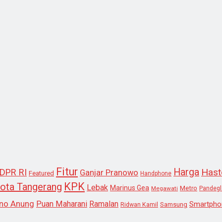
Fitur
Harga
Hast
DPR RI
Ganjar Pranowo
Featured
Handphone
KPK
ota Tangerang
Lebak
Marinus Gea
Metro
Megawati
Pandeg
no Anung
Puan Maharani
Ramalan
Smartpho
Samsung
Ridwan Kamil