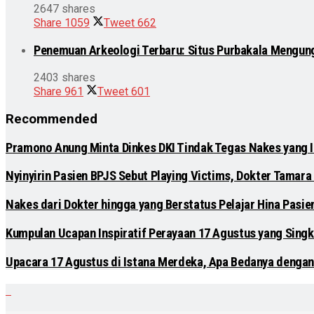
2647 shares
Share
1059
Tweet
662
Penemuan Arkeologi Terbaru: Situs Purbakala Mengun
2403 shares
Share
961
Tweet
601
Recommended
Pramono Anung Minta Dinkes DKI Tindak Tegas Nakes yang Ik
Nyinyirin Pasien BPJS Sebut Playing Victims, Dokter Tamara 
Nakes dari Dokter hingga yang Berstatus Pelajar Hina Pasi
Kumpulan Ucapan Inspiratif Perayaan 17 Agustus yang Singk
Upacara 17 Agustus di Istana Merdeka, Apa Bedanya dengan