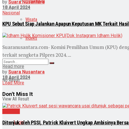
Pendidikan
by
Suara Nusantara
18 April 2024
Nasional
Wisata
KPU Sebut Siap Jalankan Apapun Keputusan MK Terkait Hasil
Indeks
Suaranusantara.com- Komisi Pemilihan Umum (KPU) deng
terkait sengketa Pilpres 2024. ...
Read more
by
Suara Nusantara
18 April 2024
No Result
Load More
Don't Miss It
View All Result
Olahraga
Ditunjuk oleh PSSI, Patrick Kluivert Ungkap Ambisinya Ber
Login