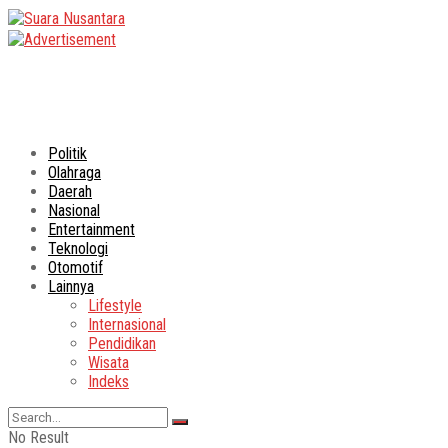
Politik
Olahraga
Daerah
Nasional
Entertainment
Teknologi
Otomotif
Lainnya
Lifestyle
Internasional
Pendidikan
Wisata
Indeks
No Result