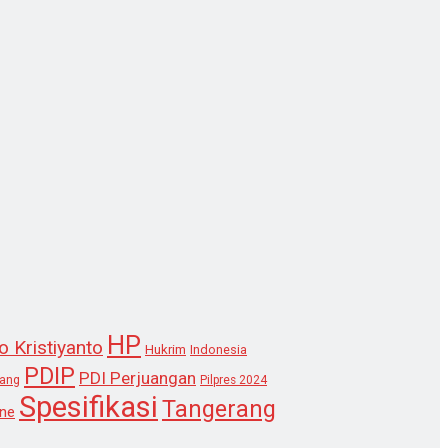
HP
o Kristiyanto
Hukrim
Indonesia
PDIP
PDI Perjuangan
lang
Pilpres 2024
Spesifikasi
Tangerang
ne