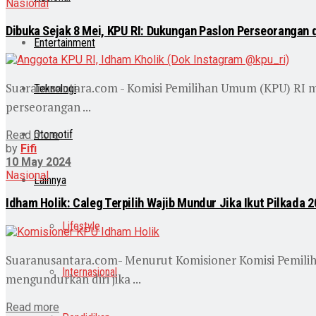
Nasional
Dibuka Sejak 8 Mei, KPU RI: Dukungan Paslon Perseorangan 
Entertainment
Suaranusantara.com - Komisi Pemilihan Umum (KPU) RI 
Teknologi
perseorangan ...
Otomotif
Read more
by
Fifi
10 May 2024
Nasional
Lainnya
Idham Holik: Caleg Terpilih Wajib Mundur Jika Ikut Pilkada 
Lifestyle
Suaranusantara.com- Menurut Komisioner Komisi Pemilihan
Internasional
mengundurkan diri jika ...
Read more