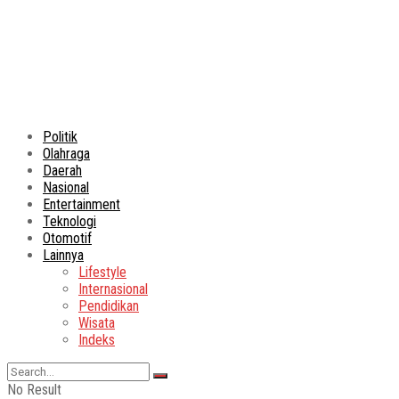
Politik
Olahraga
Daerah
Nasional
Entertainment
Teknologi
Otomotif
Lainnya
Lifestyle
Internasional
Pendidikan
Wisata
Indeks
No Result