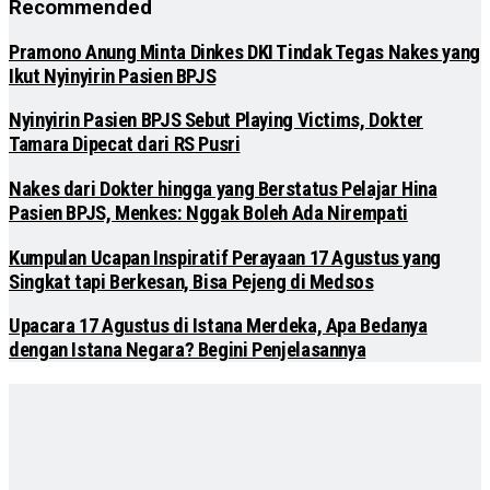
Recommended
Pramono Anung Minta Dinkes DKI Tindak Tegas Nakes yang
Ikut Nyinyirin Pasien BPJS
Nyinyirin Pasien BPJS Sebut Playing Victims, Dokter
Tamara Dipecat dari RS Pusri
Nakes dari Dokter hingga yang Berstatus Pelajar Hina
Pasien BPJS, Menkes: Nggak Boleh Ada Nirempati
Kumpulan Ucapan Inspiratif Perayaan 17 Agustus yang
Singkat tapi Berkesan, Bisa Pejeng di Medsos
Upacara 17 Agustus di Istana Merdeka, Apa Bedanya
dengan Istana Negara? Begini Penjelasannya