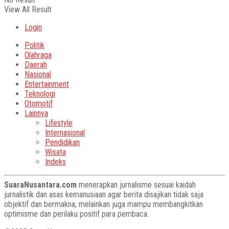
View All Result
Login
Politik
Olahraga
Daerah
Nasional
Entertainment
Teknologi
Otomotif
Lainnya
Lifestyle
Internasional
Pendidikan
Wisata
Indeks
SuaraNusantara.com
menerapkan jurnalisme sesuai kaidah
jurnalistik dan asas kemanusiaan agar berita disajikan tidak saja
objektif dan bermakna, melainkan juga mampu membangkitkan
optimisme dan perilaku positif para pembaca.