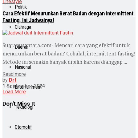
Lifestyle
Politik
Cara Efektif Menurunkan Berat Badan dengan Intermittent
Fasting, Ini Jadwalnya!
Olahraga
Suaranusantara.com- Mencari cara yang efektif untuk
Daerah
menurunkan berat badan? Cobalah intermittent fasting!
Metode ini semakin banyak dipilih karena dianggap ...
Nasional
Read more
by
Drt
1 September 2024
Entertainment
Load More
Don't Miss It
Teknologi
Otomotif