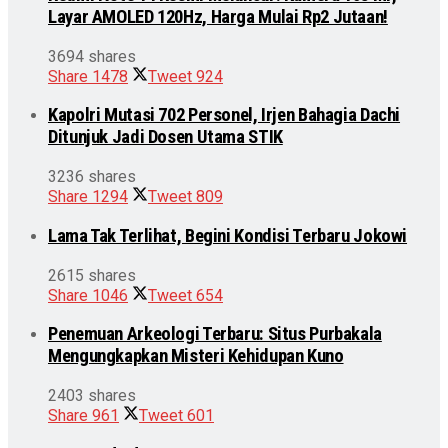
Layar AMOLED 120Hz, Harga Mulai Rp2 Jutaan!
3694 shares
Share
1478
Tweet
924
Kapolri Mutasi 702 Personel, Irjen Bahagia Dachi
Ditunjuk Jadi Dosen Utama STIK
3236 shares
Share
1294
Tweet
809
Lama Tak Terlihat, Begini Kondisi Terbaru Jokowi
2615 shares
Share
1046
Tweet
654
Penemuan Arkeologi Terbaru: Situs Purbakala
Mengungkapkan Misteri Kehidupan Kuno
2403 shares
Share
961
Tweet
601