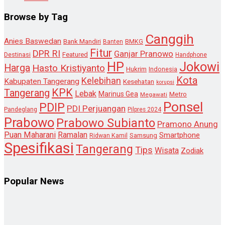
Browse by Tag
Canggih
Anies Baswedan
Bank Mandiri
Banten
BMKG
Fitur
DPR RI
Ganjar Pranowo
Destinasi
Featured
Handphone
HP
Jokowi
Harga
Hasto Kristiyanto
Hukrim
Indonesia
Kota
Kelebihan
Kabupaten Tangerang
Kesehatan
korupsi
KPK
Tangerang
Lebak
Marinus Gea
Metro
Megawati
Ponsel
PDIP
PDI Perjuangan
Pandeglang
Pilpres 2024
Prabowo
Prabowo Subianto
Pramono Anung
Puan Maharani
Ramalan
Smartphone
Samsung
Ridwan Kamil
Spesifikasi
Tangerang
Tips
Wisata
Zodiak
Popular News