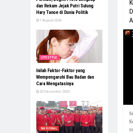
K
dan Rekam Jejak Putri Sulung
D
Hary Tanoe di Dunia Politik
A
1 August 2024
LIFESTYLE
Inilah Faktor-Faktor yang
Mempengaruhi Bau Badan dan
Cara Mengatasinya
20 December 2023
S
K
r
NASIONAL