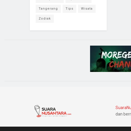
Tangerang
Tips
Wisata
Zodiak
SuaraNu
dan ber