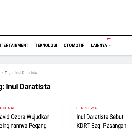
NTERTAINMENT
TEKNOLOGI
OTOMOTIF
LAINNYA
Tag
Inul Daratista
g:
Inul Daratista
ASIONAL
PERISTIWA
avid Ozora Wujudkan
Inul Daratista Sebut
einginannya Pegang
KDRT Bagi Pasangan