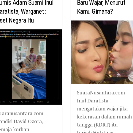
umis Adam Suami Inul
Baru Wajar, Menurut
aratista, Warganet :
Kamu Gimana?
set Negara Itu
SuaraNusantara.com -
Inul Daratista
mengatakan wajar jika
uaranusantara.com -
kekerasan dalam rumah
ondisi David Ozora,
tangga (KDRT) itu
emaja korban
terjadi.Hal itu ia