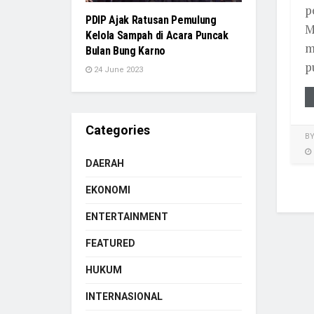
p
PDIP Ajak Ratusan Pemulung
M
Kelola Sampah di Acara Puncak
m
Bulan Bung Karno
p
24 June 2023
Categories
B
DAERAH
EKONOMI
ENTERTAINMENT
FEATURED
HUKUM
INTERNASIONAL