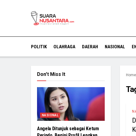
POLITIK
OLAHRAGA
DAERAH
NASIONAL
E
Don't Miss It
Home
Ta
N
NASIONAL
D
K
Angela Ditunjuk sebagai Ketum
Perindo, Begini Profil Lengkap