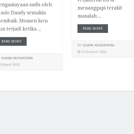
enganiayaan sadis oleh
menanggapi terakit
ario Dandy semakin
masalah ...
embaik. Momen lucu
un terjadi ketika ...
READ MORE
READ MORE
BY
SUARA NUSANTARA
12 October 2022
Y
SUARA NUSANTARA
10 April 2023