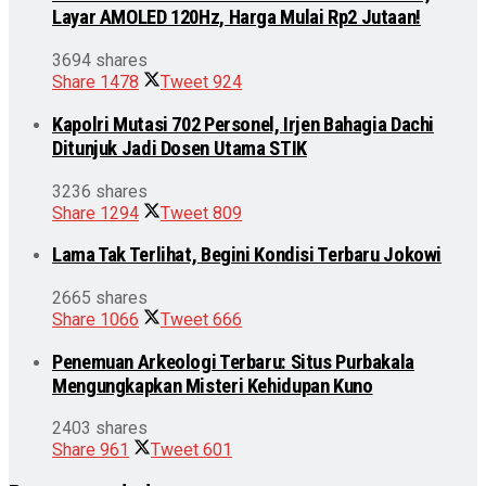
Layar AMOLED 120Hz, Harga Mulai Rp2 Jutaan!
3694 shares
Share
1478
Tweet
924
Kapolri Mutasi 702 Personel, Irjen Bahagia Dachi
Ditunjuk Jadi Dosen Utama STIK
3236 shares
Share
1294
Tweet
809
Lama Tak Terlihat, Begini Kondisi Terbaru Jokowi
2665 shares
Share
1066
Tweet
666
Penemuan Arkeologi Terbaru: Situs Purbakala
Mengungkapkan Misteri Kehidupan Kuno
2403 shares
Share
961
Tweet
601