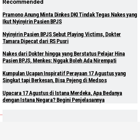
Recommended
Pramono Anung Minta Dinkes DKI Tindak Tegas Nakes yang
Ikut Nyinyirin Pasien BPJS
Nyinyirin Pasien BPJS Sebut Playing Victims, Dokter
Tamara Dipecat dari RS Pusri
Nakes dari Dokter hingga yang Berstatus Pelajar Hina
Pasien BPJS, Menkes: Nggak Boleh Ada Nirempati
Kumpulan Ucapan Inspiratif Perayaan 17 Agustus yang
Singkat tapi Berkesan, Bisa Pejeng di Medsos
Upacara 17 Agustus di Istana Merdeka, Apa Bedanya
dengan Istana Negara? Begini Penjelasannya