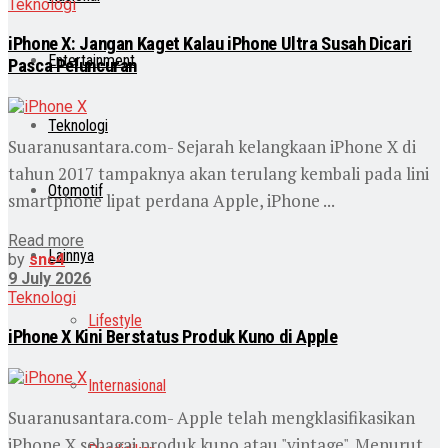
Teknologi
iPhone X: Jangan Kaget Kalau iPhone Ultra Susah Dicari
Entertainment
Pasca Peluncuran
Teknologi
Suaranusantara.com- Sejarah kelangkaan iPhone X di
tahun 2017 tampaknya akan terulang kembali pada lini
Otomotif
smartphone lipat perdana Apple, iPhone ...
Read more
Lainnya
by
snc4
9 July 2026
Teknologi
Lifestyle
iPhone X Kini Berstatus Produk Kuno di Apple
Internasional
Suaranusantara.com- Apple telah mengklasifikasikan
iPhone X sebagai produk kuno atau "vintage". Menurut