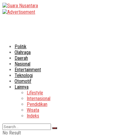
Politik
Olahraga
Daerah
Nasional
Entertainment
Teknologi
Otomotif
Lainnya
Lifestyle
Internasional
Pendidikan
Wisata
Indeks
No Result