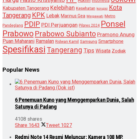
Hukrim
Indonesia
Kota
Kelebihan
Kabupaten Tangerang
Kesehatan
korupsi
KPK
Tangerang
Lebak
Marinus Gea
Metro
Megawati
Ponsel
PDIP
PDI Perjuangan
Pandeglang
Pilpres 2024
Prabowo
Prabowo Subianto
Pramono Anung
Puan Maharani
Ramalan
Smartphone
Samsung
Ridwan Kamil
Spesifikasi
Tangerang
Tips
Wisata
Zodiak
Popular News
6 Penemuan Kuno yang Menggemparkan Dunia, Salah
Satunya di Padang
4108 shares
Share
1643
Tweet
1027
Redmi Note 14 Resmi Meluncur: Kamera 108 MP,