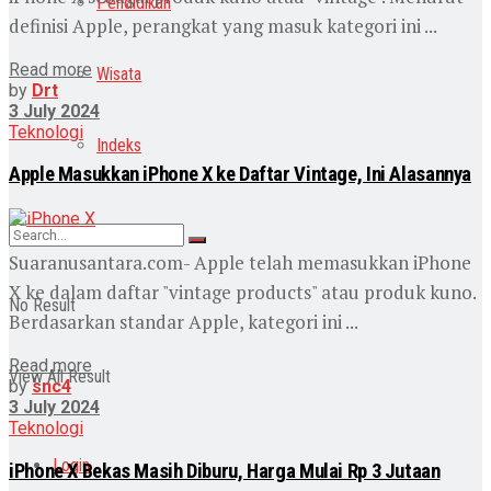
Pendidikan
definisi Apple, perangkat yang masuk kategori ini ...
Read more
Wisata
by
Drt
3 July 2024
Teknologi
Indeks
Apple Masukkan iPhone X ke Daftar Vintage, Ini Alasannya
Suaranusantara.com- Apple telah memasukkan iPhone
X ke dalam daftar "vintage products" atau produk kuno.
No Result
Berdasarkan standar Apple, kategori ini ...
Read more
View All Result
by
snc4
3 July 2024
Teknologi
Login
iPhone X Bekas Masih Diburu, Harga Mulai Rp 3 Jutaan