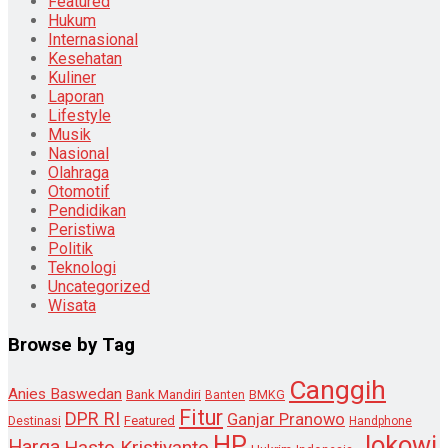
Featured
Hukum
Internasional
Kesehatan
Kuliner
Laporan
Lifestyle
Musik
Nasional
Olahraga
Otomotif
Pendidikan
Peristiwa
Politik
Teknologi
Uncategorized
Wisata
Browse by Tag
Canggih
Anies Baswedan
Bank Mandiri
Banten
BMKG
Fitur
DPR RI
Ganjar Pranowo
Destinasi
Featured
Handphone
HP
Jokowi
Harga
Hasto Kristiyanto