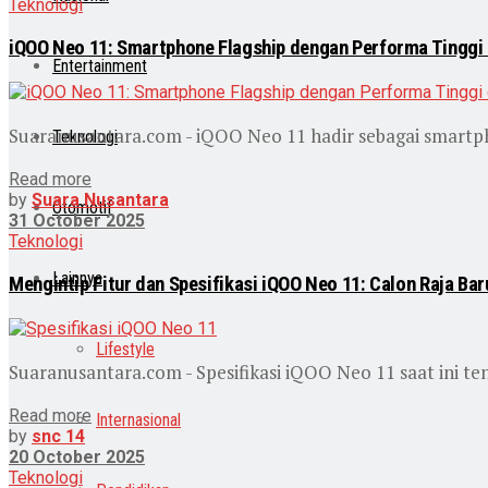
Teknologi
iQOO Neo 11: Smartphone Flagship dengan Performa Tinggi 
Entertainment
Suaranusantara.com - iQOO Neo 11 hadir sebagai smartph
Teknologi
Read more
by
Suara Nusantara
Otomotif
31 October 2025
Teknologi
Lainnya
Mengintip Fitur dan Spesifikasi iQOO Neo 11: Calon Raja Bar
Lifestyle
Suaranusantara.com - Spesifikasi iQOO Neo 11 saat ini te
Read more
Internasional
by
snc 14
20 October 2025
Teknologi