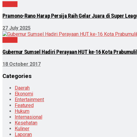
Daerah
Pramono-Rano Harap Persija Raih Gelar Juara di Super Lea
27 July 2025
Daerah
Gubernur Sumsel Hadiri Perayaan HUT ke-16 Kota Prabumuli
18 October 2017
Categories
Daerah
Ekonomi
Entertainment
Featured
Hukum
Internasional
Kesehatan
Kuliner
Laporan