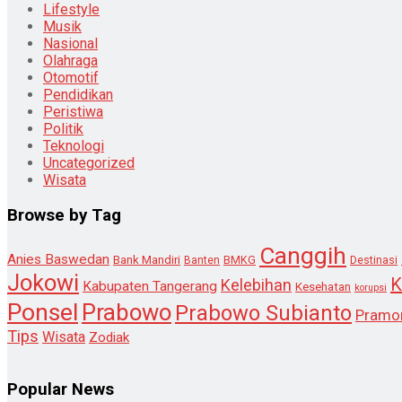
Lifestyle
Musik
Nasional
Olahraga
Otomotif
Pendidikan
Peristiwa
Politik
Teknologi
Uncategorized
Wisata
Browse by Tag
Canggih
Anies Baswedan
Bank Mandiri
Destinasi
Banten
BMKG
Jokowi
K
Kelebihan
Kabupaten Tangerang
Kesehatan
korupsi
Ponsel
Prabowo
Prabowo Subianto
Pramo
Tips
Wisata
Zodiak
Popular News