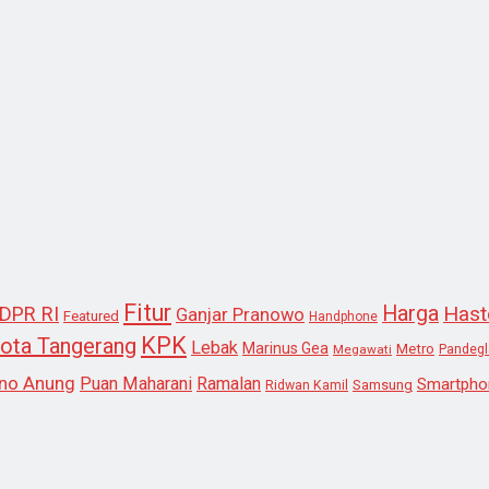
Fitur
Harga
Hast
DPR RI
Ganjar Pranowo
Featured
Handphone
KPK
ota Tangerang
Lebak
Marinus Gea
Metro
Megawati
Pandeg
no Anung
Puan Maharani
Ramalan
Smartpho
Samsung
Ridwan Kamil