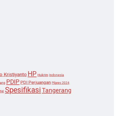
HP
o Kristiyanto
Hukrim
Indonesia
PDIP
PDI Perjuangan
lang
Pilpres 2024
Spesifikasi
Tangerang
ne