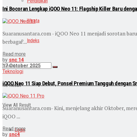
Pendidikan
Ini Bocoran Lengkap iQOO Neo 11: Flagship Killer Baru den
Wisata
Suaranusantara.com - iQOO Neo 11 menjadi sorotan baru
Indeks
berbagai ...
Read more
by
snc 14
17 October 2025
Teknologi
iQOO Neo 11 Siap Debut, Ponsel Premium Tangguh dengan Sn
No Result
View All Result
Suaranusantara.com- Kini, menjelang akhir Oktober, mere
iQOO ...
Read more
Login
by
snc4