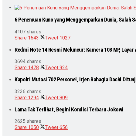
6 Penemuan Kuno yang Menggemparkan Dunia, Salah S
4107 shares
Share
1643
Tweet
1027
Redmi Note 14 Resmi Meluncur: Kamera 108 MP, Layar
3694 shares
Share
1478
Tweet
924
Kapolri Mutasi 702 Personel, Irjen Bahagia Dachi Ditu
3236 shares
Share
1294
Tweet
809
Lama Tak Terlihat, Begini Kondisi Terbaru Jokowi
2625 shares
Share
1050
Tweet
656