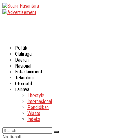
Politik
Olahraga
Daerah
Nasional
Entertainment
Teknologi
Otomotif
Lainnya
Lifestyle
Internasional
Pendidikan
Wisata
Indeks
No Result