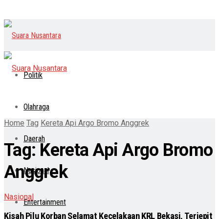
Politik
Olahraga
Home
Tag
Kereta Api Argo Bromo Anggrek
Daerah
Tag:
Kereta Api Argo Bromo
Anggrek
Nasional
Nasional
Entertainment
Kisah Pilu Korban Selamat Kecelakaan KRL Bekasi, Terjepit