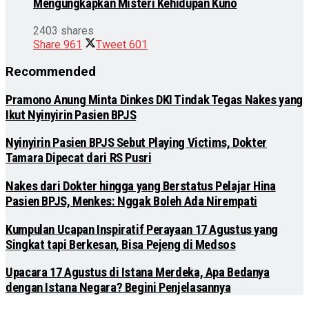
Mengungkapkan Misteri Kehidupan Kuno
2403 shares
Share
961
Tweet
601
Recommended
Pramono Anung Minta Dinkes DKI Tindak Tegas Nakes yang
Ikut Nyinyirin Pasien BPJS
Nyinyirin Pasien BPJS Sebut Playing Victims, Dokter
Tamara Dipecat dari RS Pusri
Nakes dari Dokter hingga yang Berstatus Pelajar Hina
Pasien BPJS, Menkes: Nggak Boleh Ada Nirempati
Kumpulan Ucapan Inspiratif Perayaan 17 Agustus yang
Singkat tapi Berkesan, Bisa Pejeng di Medsos
Upacara 17 Agustus di Istana Merdeka, Apa Bedanya
dengan Istana Negara? Begini Penjelasannya