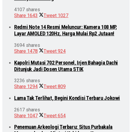
4107 shares
Share
1643
Tweet
1027
Redmi Note 14 Resmi Meluncur: Kamera 108 MP,
Layar AMOLED 120Hz, Harga Mulai Rp2 Jutaan!
3694 shares
Share
1478
Tweet
924
Kapolri Mutasi 702 Personel, Irjen Bahagia Dachi
Ditunjuk Jadi Dosen Utama STIK
3236 shares
Share
1294
Tweet
809
Lama Tak Terlihat, Begini Kondisi Terbaru Jokowi
2617 shares
Share
1047
Tweet
654
Penemuan Arkeologi Terbaru: Situs Purbakala