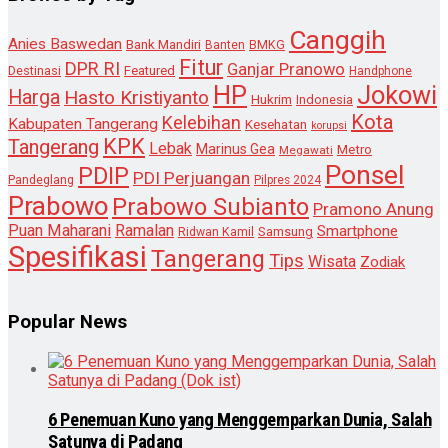
Canggih
Anies Baswedan
Bank Mandiri
Banten
BMKG
Fitur
DPR RI
Ganjar Pranowo
Destinasi
Featured
Handphone
HP
Jokowi
Harga
Hasto Kristiyanto
Hukrim
Indonesia
Kota
Kelebihan
Kabupaten Tangerang
Kesehatan
korupsi
KPK
Tangerang
Lebak
Marinus Gea
Metro
Megawati
Ponsel
PDIP
PDI Perjuangan
Pandeglang
Pilpres 2024
Prabowo
Prabowo Subianto
Pramono Anung
Puan Maharani
Ramalan
Smartphone
Samsung
Ridwan Kamil
Spesifikasi
Tangerang
Tips
Wisata
Zodiak
Popular News
6 Penemuan Kuno yang Menggemparkan Dunia, Salah
Satunya di Padang