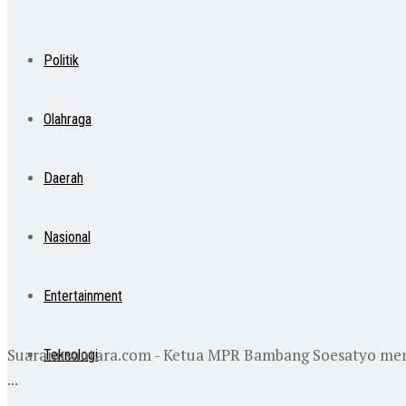
Politik
Olahraga
Daerah
Nasional
Entertainment
Suaranusantara.com - Ketua MPR Bambang Soesatyo mendo
Teknologi
...