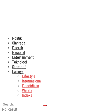
Politik
Olahraga
Daerah
Nasional
Entertainment
Teknologi
Otomotif
Lainnya
Lifestyle
Internasional
Pendidikan
Wisata
Indeks
No Result