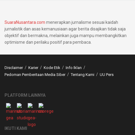
SuaraNusantara.com
menerapkan jurnalisme sesuai kaidah
jurnalistik dan asas kemanusiaan agar berita disajikan tidak saja
objektif dan bermakna, melainkan juga mampu membangkitkan
optimisme dan perilaku positif para pembaca.
Disclaimer
Karier
Kode Etik
Info Iklan
Pedoman Pemberitaan Media Siber
Tentang Kami
UU Pers
PLATFORM LAINNYA
IKUTI KAMI