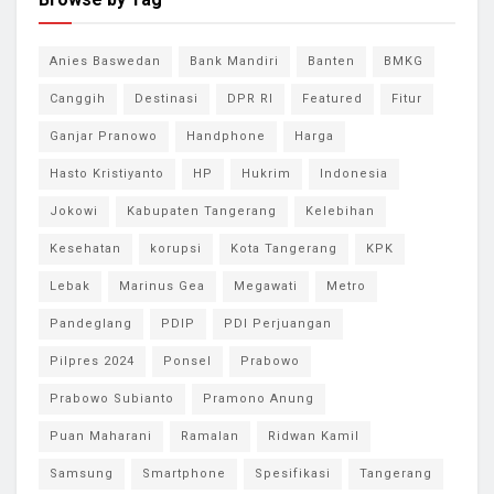
Anies Baswedan
Bank Mandiri
Banten
BMKG
Canggih
Destinasi
DPR RI
Featured
Fitur
Ganjar Pranowo
Handphone
Harga
Hasto Kristiyanto
HP
Hukrim
Indonesia
Jokowi
Kabupaten Tangerang
Kelebihan
Kesehatan
korupsi
Kota Tangerang
KPK
Lebak
Marinus Gea
Megawati
Metro
Pandeglang
PDIP
PDI Perjuangan
Pilpres 2024
Ponsel
Prabowo
Prabowo Subianto
Pramono Anung
Puan Maharani
Ramalan
Ridwan Kamil
Samsung
Smartphone
Spesifikasi
Tangerang