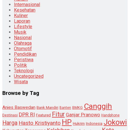
Internasional
Kesehatan
Kuliner
Laporan
Lifestyle
Musik
Nasional
Olahraga
Otomotif
Pendidikan
Peristiwa
Politik
Teknologi
Uncategorized
Wisata
Browse by Tag
Canggih
Anies Baswedan
Bank Mandiri
Banten
BMKG
Fitur
DPR RI
Ganjar Pranowo
Destinasi
Featured
Handphone
HP
Jokowi
Harga
Hasto Kristiyanto
Hukrim
Indonesia
Kota