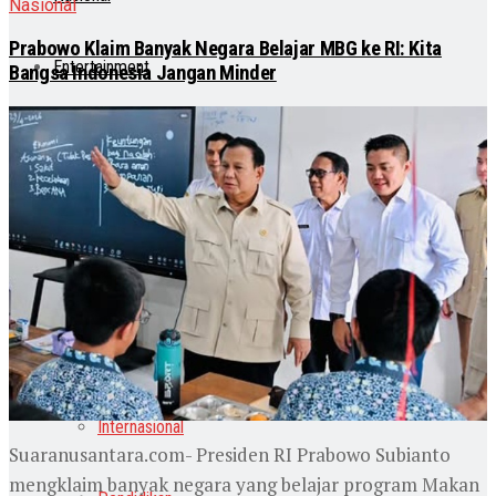
Nasional
Prabowo Klaim Banyak Negara Belajar MBG ke RI: Kita
Entertainment
Bangsa Indonesia Jangan Minder
Teknologi
Otomotif
Lainnya
Lifestyle
Internasional
Suaranusantara.com- Presiden RI Prabowo Subianto
mengklaim banyak negara yang belajar program Makan