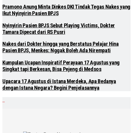
Pramono Anung Minta Dinkes DKI Tindak Tegas Nakes yang
Ikut Nyinyirin Pasien BPJS
Nyinyirin Pasien BPJS Sebut Playing Victims, Dokter
Tamara Dipecat dari RS Pusri
Nakes dari Dokter hingga yang Berstatus Pelajar Hina
Pasien BPJS, Menkes: Nggak Boleh Ada Nirempati
Kumpulan Ucapan Inspiratif Perayaan 17 Agustus yang
Singkat tapi Berkesan, Bisa Pejeng di Medsos
Upacara 17 Agustus di Istana Merdeka, Apa Bedanya
dengan Istana Negara? Begini Penjelasannya