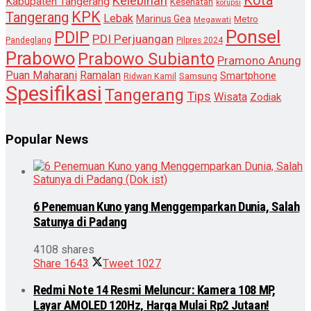
Kelebihan
Kabupaten Tangerang
Kesehatan
korupsi
KPK
Tangerang
Lebak
Marinus Gea
Metro
Megawati
Ponsel
PDIP
PDI Perjuangan
Pandeglang
Pilpres 2024
Prabowo
Prabowo Subianto
Pramono Anung
Puan Maharani
Ramalan
Smartphone
Samsung
Ridwan Kamil
Spesifikasi
Tangerang
Tips
Wisata
Zodiak
Popular News
6 Penemuan Kuno yang Menggemparkan Dunia, Salah
Satunya di Padang
4108 shares
Share
1643
Tweet
1027
Redmi Note 14 Resmi Meluncur: Kamera 108 MP,
Layar AMOLED 120Hz, Harga Mulai Rp2 Jutaan!