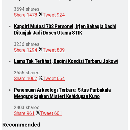
3694 shares
Share
1478
Tweet
924
Kapolri Mutasi 702 Personel, Irjen Bahagia Dachi
Ditunjuk Jadi Dosen Utama STIK
3236 shares
Share
1294
Tweet
809
Lama Tak Terlihat, Begini Kondisi Terbaru Jokowi
2656 shares
Share
1062
Tweet
664
Penemuan Arkeologi Terbaru: Situs Purbakala
Mengungkapkan Misteri Kehidupan Kuno
2403 shares
Share
961
Tweet
601
Recommended