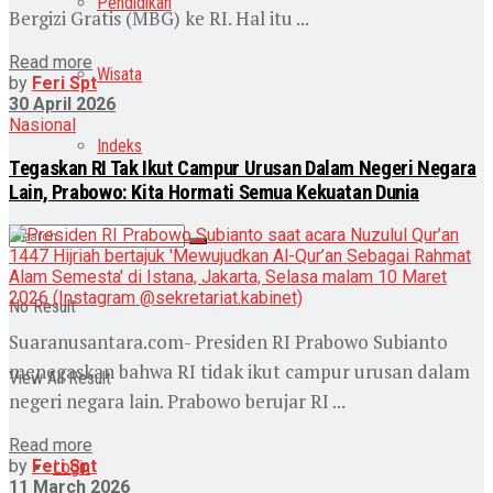
Pendidikan
Bergizi Gratis (MBG) ke RI. Hal itu ...
Read more
Wisata
by
Feri Spt
30 April 2026
Nasional
Indeks
Tegaskan RI Tak Ikut Campur Urusan Dalam Negeri Negara
Lain, Prabowo: Kita Hormati Semua Kekuatan Dunia
No Result
Suaranusantara.com- Presiden RI Prabowo Subianto
menegaskan bahwa RI tidak ikut campur urusan dalam
View All Result
negeri negara lain. Prabowo berujar RI ...
Read more
by
Feri Spt
Login
11 March 2026