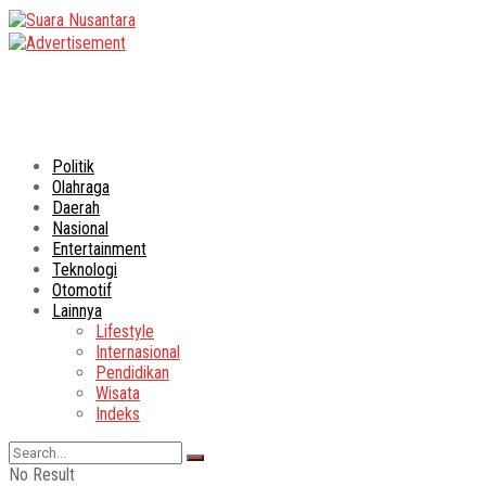
Politik
Olahraga
Daerah
Nasional
Entertainment
Teknologi
Otomotif
Lainnya
Lifestyle
Internasional
Pendidikan
Wisata
Indeks
No Result