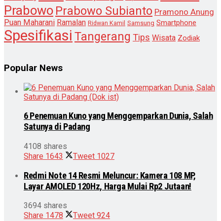
Prabowo
Prabowo Subianto
Pramono Anung
Puan Maharani
Ramalan
Smartphone
Samsung
Ridwan Kamil
Spesifikasi
Tangerang
Tips
Wisata
Zodiak
Popular News
6 Penemuan Kuno yang Menggemparkan Dunia, Salah
Satunya di Padang
4108 shares
Share
1643
Tweet
1027
Redmi Note 14 Resmi Meluncur: Kamera 108 MP,
Layar AMOLED 120Hz, Harga Mulai Rp2 Jutaan!
3694 shares
Share
1478
Tweet
924