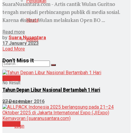
Pendidikan
SuaraNusantara.com - Artis cantik Wulan Guritno
tengah menjadi perbincangan publik di media sosial.
Karena disebut Wulan melakukan Open BO ...
Wisata
Read more
by
Suara Nusantara
Indeks
17 January 2023
Load More
Don't Miss It
Nasional
No Result
Tahun Depan Libur Nasional Bertambah 1 Hari
27 December 2016
View All Result
Nasional
Login