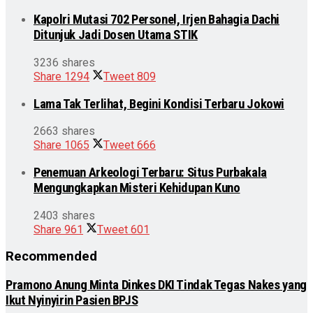
Kapolri Mutasi 702 Personel, Irjen Bahagia Dachi
Ditunjuk Jadi Dosen Utama STIK
3236 shares
Share
1294
Tweet
809
Lama Tak Terlihat, Begini Kondisi Terbaru Jokowi
2663 shares
Share
1065
Tweet
666
Penemuan Arkeologi Terbaru: Situs Purbakala
Mengungkapkan Misteri Kehidupan Kuno
2403 shares
Share
961
Tweet
601
Recommended
Pramono Anung Minta Dinkes DKI Tindak Tegas Nakes yang
Ikut Nyinyirin Pasien BPJS