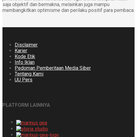
saja objektif dan bermakna, melainkan juga mampu
membangkitkan optimisme dan perilaku positif para pembaca.
Disclaimer
Karier
Kode Etik
Info Iklan
Pedoman Pemberitaan Media Siber
Tentang Kami
UU Pers
PLATFORM LAINNYA