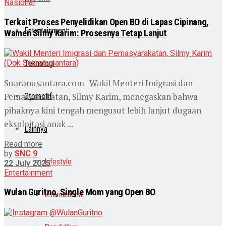
Nasional
Terkait Proses Penyelidikan Open BO di Lapas Cipinang,
Entertainment
Wamen Silmy Karim: Prosesnya Tetap Lanjut
Teknologi
Suaranusantara.com- Wakil Menteri Imigrasi dan
Pemasyarakatan, Silmy Karim, menegaskan bahwa
Otomotif
pihaknya kini tengah mengusut lebih lanjut dugaan
eksploitasi anak ...
Lainnya
Read more
by
SNC 9
Lifestyle
22 July 2025
Entertainment
Wulan Guritno, Single Mom yang Open BO
Internasional