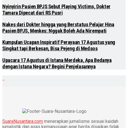
Nyinyirin Pasien BPJS Sebut Playing Victims, Dokter
Tamara Dipecat dari RS Pusri
Nakes dari Dokter hingga yang Berstatus Pelajar Hina
Pasien BPJS, Menkes: Nggak Boleh Ada Nirempati
Kumpulan Ucapan Inspiratif Perayaan 17 Agustus yang
Singkat tapi Berkesan, Bisa Pejeng di Medsos
Upacara 17 Agustus di Istana Merdeka, Apa Bedanya
dengan Istana Negara? Begini Penjelasannya
SuaraNusantara.com
menerapkan jurnalisme sesuai kaidah
jurnalistik dan asas kemanusiaan agar berita disajikan tidak