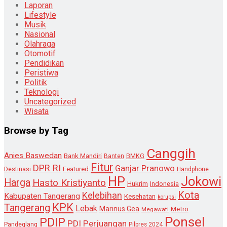
Laporan
Lifestyle
Musik
Nasional
Olahraga
Otomotif
Pendidikan
Peristiwa
Politik
Teknologi
Uncategorized
Wisata
Browse by Tag
Canggih
Anies Baswedan
Bank Mandiri
Banten
BMKG
Fitur
DPR RI
Ganjar Pranowo
Destinasi
Featured
Handphone
HP
Jokowi
Harga
Hasto Kristiyanto
Hukrim
Indonesia
Kota
Kelebihan
Kabupaten Tangerang
Kesehatan
korupsi
KPK
Tangerang
Lebak
Marinus Gea
Metro
Megawati
Ponsel
PDIP
PDI Perjuangan
Pandeglang
Pilpres 2024