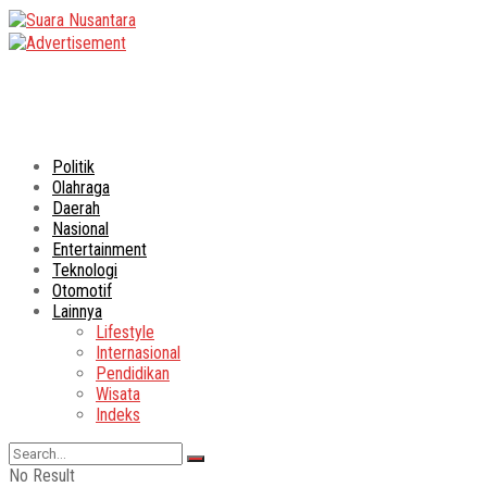
Politik
Olahraga
Daerah
Nasional
Entertainment
Teknologi
Otomotif
Lainnya
Lifestyle
Internasional
Pendidikan
Wisata
Indeks
No Result