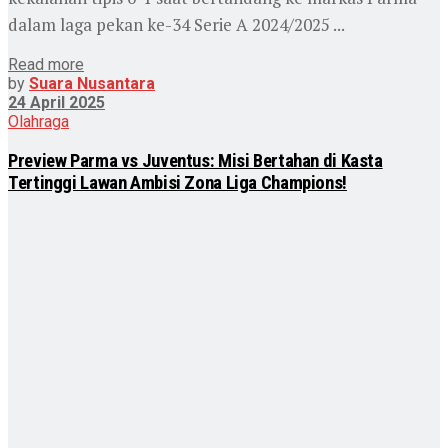
dalam laga pekan ke-34 Serie A 2024/2025 ...
Read more
by
Suara Nusantara
24 April 2025
Olahraga
Preview Parma vs Juventus: Misi Bertahan di Kasta
Tertinggi Lawan Ambisi Zona Liga Champions!