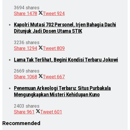
3694 shares
Share
1478
Tweet
924
Kapolri Mutasi 702 Personel, Irjen Bahagia Dachi
Ditunjuk Jadi Dosen Utama STIK
3236 shares
Share
1294
Tweet
809
Lama Tak Terlihat, Begini Kondisi Terbaru Jokowi
2669 shares
Share
1068
Tweet
667
Penemuan Arkeologi Terbaru: Situs Purbakala
Mengungkapkan Misteri Kehidupan Kuno
2403 shares
Share
961
Tweet
601
Recommended