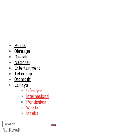
Politik
Olahraga
Daerah
Nasional
Entertainment
Teknologi
Otomotif
Lainnya
Lifestyle
Internasional
Pendidikan
Wisata
Indeks
No Result