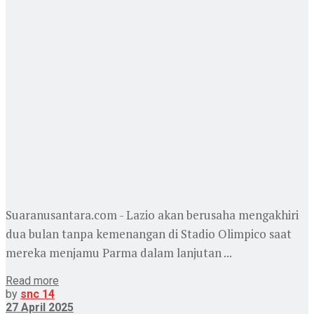
Suaranusantara.com - Lazio akan berusaha mengakhiri
dua bulan tanpa kemenangan di Stadio Olimpico saat
mereka menjamu Parma dalam lanjutan ...
Read more
by
snc 14
27 April 2025