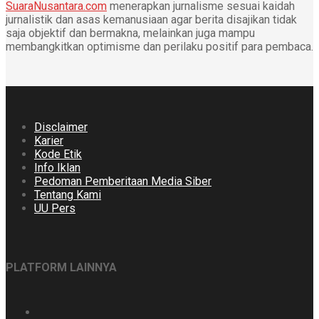
SuaraNusantara.com
menerapkan jurnalisme sesuai kaidah
jurnalistik dan asas kemanusiaan agar berita disajikan tidak
saja objektif dan bermakna, melainkan juga mampu
membangkitkan optimisme dan perilaku positif para pembaca.
Disclaimer
Karier
Kode Etik
Info Iklan
Pedoman Pemberitaan Media Siber
Tentang Kami
UU Pers
PLATFORM LAINNYA