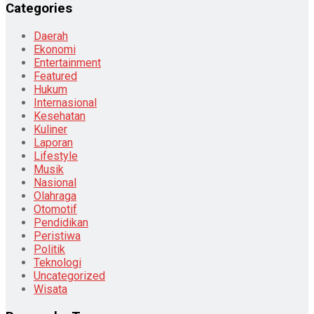
Categories
Daerah
Ekonomi
Entertainment
Featured
Hukum
Internasional
Kesehatan
Kuliner
Laporan
Lifestyle
Musik
Nasional
Olahraga
Otomotif
Pendidikan
Peristiwa
Politik
Teknologi
Uncategorized
Wisata