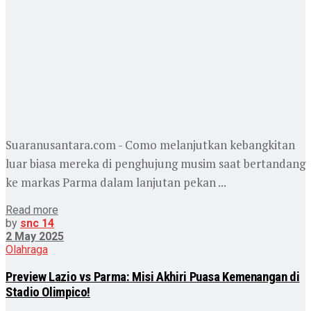
Suaranusantara.com - Como melanjutkan kebangkitan
luar biasa mereka di penghujung musim saat bertandang
ke markas Parma dalam lanjutan pekan ...
Read more
by
snc 14
2 May 2025
Olahraga
Preview Lazio vs Parma: Misi Akhiri Puasa Kemenangan di
Stadio Olimpico!