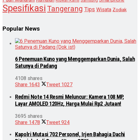
Smartphone
Samsung
Ridwan Kamil
Spesifikasi
Tangerang
Tips
Wisata
Zodiak
Popular News
6 Penemuan Kuno yang Menggemparkan Dunia, Salah
Satunya di Padang
4108 shares
Share
1643
Tweet
1027
Redmi Note 14 Resmi Meluncur: Kamera 108 MP,
Layar AMOLED 120Hz, Harga Mulai Rp2 Jutaan!
3695 shares
Share
1478
Tweet
924
Kapolri Mutasi 702 Personel, Irjen Bahagia Dachi