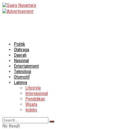
Politik
Olahraga
Daerah
Nasional
Entertainment
Teknologi
Otomotif
Lainnya
Lifestyle
Internasional
Pendidikan
Wisata
Indeks
No Result