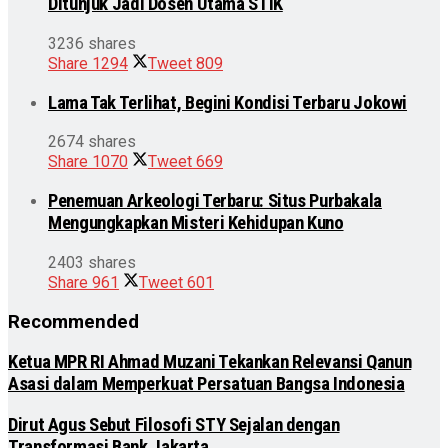
Ditunjuk Jadi Dosen Utama STIK
3236 shares
Share
1294
Tweet
809
Lama Tak Terlihat, Begini Kondisi Terbaru Jokowi
2674 shares
Share
1070
Tweet
669
Penemuan Arkeologi Terbaru: Situs Purbakala
Mengungkapkan Misteri Kehidupan Kuno
2403 shares
Share
961
Tweet
601
Recommended
Ketua MPR RI Ahmad Muzani Tekankan Relevansi Qanun
Asasi dalam Memperkuat Persatuan Bangsa Indonesia
Dirut Agus Sebut Filosofi STY Sejalan dengan
Transformasi Bank Jakarta