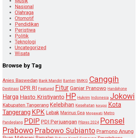
Musik
Nasional
Olahraga
Otomotif
Pendidikan
Peristiwa
Politik
Teknologi
Uncategorized
Wisata
Browse by Tag
Canggih
Anies Baswedan
Bank Mandiri
Banten
BMKG
Fitur
DPR RI
Ganjar Pranowo
Destinasi
Featured
Handphone
HP
Jokowi
Harga
Hasto Kristiyanto
Hukrim
Indonesia
Kota
Kelebihan
Kabupaten Tangerang
Kesehatan
korupsi
KPK
Tangerang
Lebak
Marinus Gea
Metro
Megawati
Ponsel
PDIP
PDI Perjuangan
Pandeglang
Pilpres 2024
Prabowo
Prabowo Subianto
Pramono Anung
Puan Maharani
Ramalan