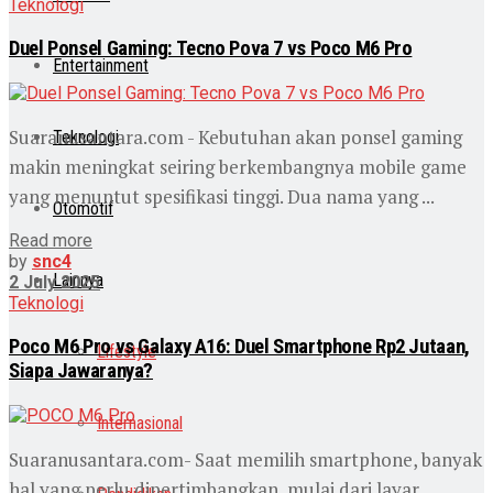
Teknologi
Duel Ponsel Gaming: Tecno Pova 7 vs Poco M6 Pro
Entertainment
Suaranusantara.com - Kebutuhan akan ponsel gaming
Teknologi
makin meningkat seiring berkembangnya mobile game
yang menuntut spesifikasi tinggi. Dua nama yang ...
Otomotif
Read more
by
snc4
Lainnya
2 July 2025
Teknologi
Poco M6 Pro vs Galaxy A16: Duel Smartphone Rp2 Jutaan,
Lifestyle
Siapa Jawaranya?
Internasional
Suaranusantara.com- Saat memilih smartphone, banyak
hal yang perlu dipertimbangkan, mulai dari layar,