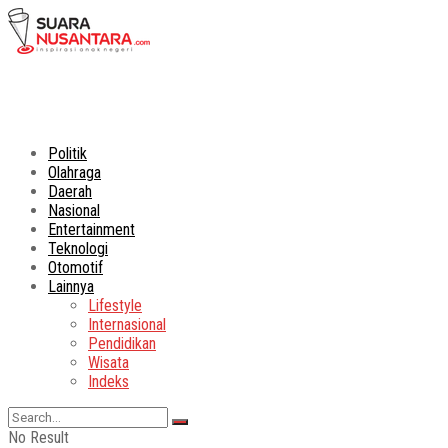
Politik
Olahraga
Daerah
Nasional
Entertainment
Teknologi
Otomotif
Lainnya
Lifestyle
Internasional
Pendidikan
Wisata
Indeks
No Result