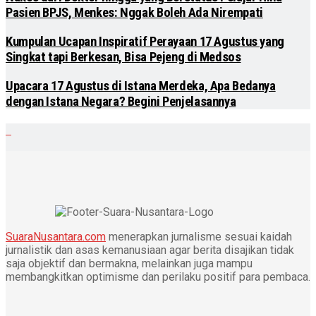
Pasien BPJS, Menkes: Nggak Boleh Ada Nirempati
Kumpulan Ucapan Inspiratif Perayaan 17 Agustus yang
Singkat tapi Berkesan, Bisa Pejeng di Medsos
Upacara 17 Agustus di Istana Merdeka, Apa Bedanya
dengan Istana Negara? Begini Penjelasannya
SuaraNusantara.com
menerapkan jurnalisme sesuai kaidah
jurnalistik dan asas kemanusiaan agar berita disajikan tidak
saja objektif dan bermakna, melainkan juga mampu
membangkitkan optimisme dan perilaku positif para pembaca.