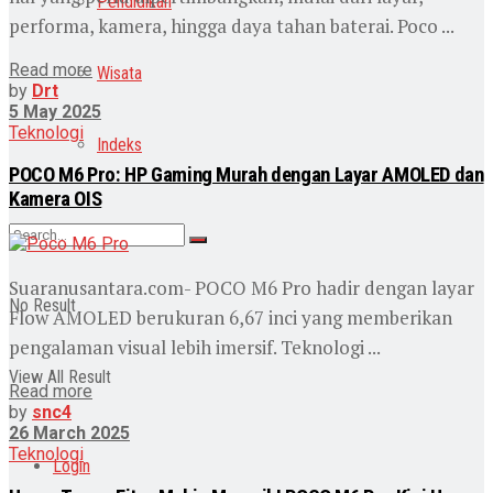
Pendidikan
performa, kamera, hingga daya tahan baterai. Poco ...
Read more
Wisata
by
Drt
5 May 2025
Teknologi
Indeks
POCO M6 Pro: HP Gaming Murah dengan Layar AMOLED dan
Kamera OIS
Suaranusantara.com- POCO M6 Pro hadir dengan layar
No Result
Flow AMOLED berukuran 6,67 inci yang memberikan
pengalaman visual lebih imersif. Teknologi ...
View All Result
Read more
by
snc4
26 March 2025
Teknologi
Login