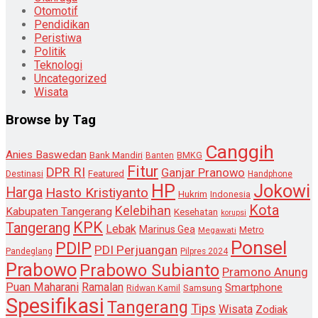
Otomotif
Pendidikan
Peristiwa
Politik
Teknologi
Uncategorized
Wisata
Browse by Tag
Canggih
Anies Baswedan
Bank Mandiri
Banten
BMKG
Fitur
DPR RI
Ganjar Pranowo
Destinasi
Featured
Handphone
HP
Jokowi
Harga
Hasto Kristiyanto
Hukrim
Indonesia
Kota
Kelebihan
Kabupaten Tangerang
Kesehatan
korupsi
KPK
Tangerang
Lebak
Marinus Gea
Metro
Megawati
Ponsel
PDIP
PDI Perjuangan
Pandeglang
Pilpres 2024
Prabowo
Prabowo Subianto
Pramono Anung
Puan Maharani
Ramalan
Smartphone
Samsung
Ridwan Kamil
Spesifikasi
Tangerang
Tips
Wisata
Zodiak