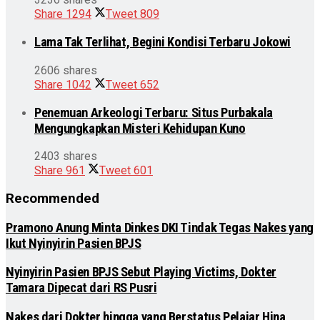
Share
1294
Tweet
809
Lama Tak Terlihat, Begini Kondisi Terbaru Jokowi
2606 shares
Share
1042
Tweet
652
Penemuan Arkeologi Terbaru: Situs Purbakala
Mengungkapkan Misteri Kehidupan Kuno
2403 shares
Share
961
Tweet
601
Recommended
Pramono Anung Minta Dinkes DKI Tindak Tegas Nakes yang
Ikut Nyinyirin Pasien BPJS
Nyinyirin Pasien BPJS Sebut Playing Victims, Dokter
Tamara Dipecat dari RS Pusri
Nakes dari Dokter hingga yang Berstatus Pelajar Hina