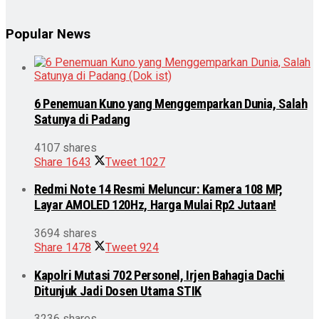
Popular News
6 Penemuan Kuno yang Menggemparkan Dunia, Salah
Satunya di Padang
4107 shares
Share
1643
Tweet
1027
Redmi Note 14 Resmi Meluncur: Kamera 108 MP,
Layar AMOLED 120Hz, Harga Mulai Rp2 Jutaan!
3694 shares
Share
1478
Tweet
924
Kapolri Mutasi 702 Personel, Irjen Bahagia Dachi
Ditunjuk Jadi Dosen Utama STIK
3236 shares